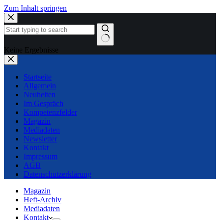
Zum Inhalt springen
Keine Ergebnisse
Startseite
Allgemein
Neuheiten
Im Gespräch
Kompetenzfelder
Magazin
Mediadaten
Newsletter
Kontakt
Impressum
AGB
Datenschutzerklärung
Magazin
Heft-Archiv
Mediadaten
Kontakt