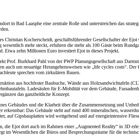
dort in Bad Laasphe eine zentrale Rolle und unterstreichen das strateg
rden.
es Christian Kocherscheidt, geschäftsführender Gesellschafter der Ejo
ng wesentlich mehr steckt, erfuhren die mehr als 100 Gäste beim Run
. Etwa zehn Millionen Euro investiert Ejot in dieses Projekt.
tekt Prof. Burkhard Pahl von der PWP Planungsgesellschaft aus Darmst
n auch um neuartige Herangehensweisen wie „life cycles costs“. Der k
achleute sprechen vom zirkulären Bauen.
truktion aus hochfester Baubuche, Wände aus Holzsandwichtafeln (CLT-T
mbautafeln. Ladesäulen für E-Mobilität vor dem Gebäude, Fassadenbe
gänzen das ganzheitliche Konzept.
ines Gebäudes und die Klarheit über die Zusammensetzung und Unbedenk
er erkennbar: Das Gebäude steht auf rund 400 mineralischen, wasserdu
t, auf Gipsbauplatten wird weitgehend und auf energieintensive Fliese
en, die Ejot dort auch im Rahmen einer „Augmented Reality“ in 3D er
t im Wesentlichen die Büros und Besprechungsräume für die technisc