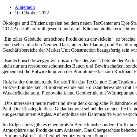
Allgemein
10. Oktober 2022
Ökologie und Effizienz spielen bei dem neuen TecCenter am Ejot-Stan
CO2-Ausstoß auf null gesenkt und damit Klimaneutralität erreicht we
„Ein tolles Gebäude, um schöne Produkte zu entwickeln“, so brachte 
einen sehr einfachen Nenner. Dass hinter der Planung und Ausführu
Geschäftsbereiche der Market Unit Construction bezugsfertig sein wird
„Bautechnisch bewegen wir uns am Puls der Zeit“, betonte der Archi
nicht nur um ressourcenschonendes Bauen und Bewirtschaften, sonder
gemeint ist die Entwicklung von der Produktidee bis zum Rückbau. F
Holz ist der dominierende Rohstoff für das TecCenter: Eine Tragkons
Holzverbunddecken, Bürotrennwände aus Holzständerwänden mit Leh
Wasserrückhaltung, Photovoltaik und Geothermie mit Wärmepumpe er
„Uns interessiert heute mehr und mehr der ökologische Fußabdruck e
Pahl. Der Einstieg in diese Gedankenwelt sei bei dem neuen TecCent
aus geschäumtem Altglas. Auf erdölbasierte Dämmstoffe wird verzichte
Im Erdgeschoss gibt es einen großen Bereich insbesondere für Kund
Atmosphäre und Produkte zum Anfassen. Das Obergeschoss beherberg
„Springer-Büros“, die flexibel genutzt werden können.