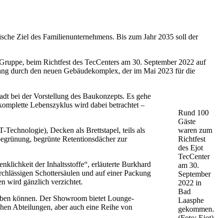
ische Ziel des Familienunternehmens. Bis zum Jahr 2035 soll der
t Gruppe, beim Richtfest des TecCenters am 30. September 2022 auf
dgang durch den neuen Gebäudekomplex, der im Mai 2023 für die
adt bei der Vorstellung des Baukonzepts. Es gehe
omplette Lebenszyklus wird dabei betrachtet –
Rund 100
Gäste
echnologie), Decken als Brettstapel, teils als
waren zum
grünung, begrünte Retentionsdächer zur
Richtfest
des Ejot
TecCenter
lichkeit der Inhaltsstoffe“, erläuterte Burkhard
am 30.
rchlässigen Schottersäulen und auf einer Packung
September
n wird gänzlich verzichtet.
2022 in
Bad
leben können. Der Showroom bietet Lounge-
Laasphe
hen Abteilungen, aber auch eine Reihe von
gekommen.
(Foto: Ejot)