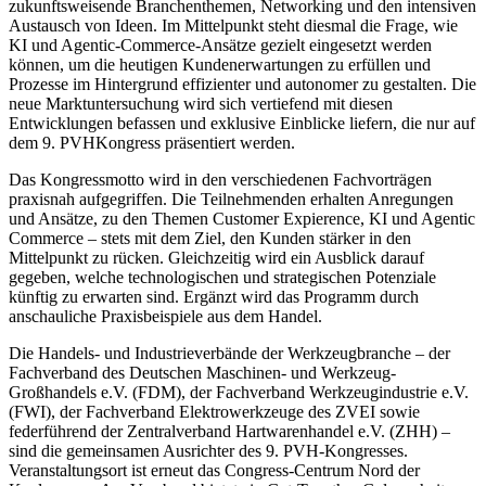
zukunftsweisende Branchenthemen, Networking und den intensiven
Austausch von Ideen. Im Mittelpunkt steht diesmal die Frage, wie
KI und Agentic-Commerce-Ansätze gezielt eingesetzt werden
können, um die heutigen Kundenerwartungen zu erfüllen und
Prozesse im Hintergrund effizienter und autonomer zu gestalten. Die
neue Marktuntersuchung wird sich vertiefend mit diesen
Entwicklungen befassen und exklusive Einblicke liefern, die nur auf
dem 9. PVHKongress präsentiert werden.
Das Kongressmotto wird in den verschiedenen Fachvorträgen
praxisnah aufgegriffen. Die Teilnehmenden erhalten Anregungen
und Ansätze, zu den Themen Customer Expierence, KI und Agentic
Commerce – stets mit dem Ziel, den Kunden stärker in den
Mittelpunkt zu rücken. Gleichzeitig wird ein Ausblick darauf
gegeben, welche technologischen und strategischen Potenziale
künftig zu erwarten sind. Ergänzt wird das Programm durch
anschauliche Praxisbeispiele aus dem Handel.
Die Handels- und Industrieverbände der Werkzeugbranche – der
Fachverband des Deutschen Maschinen- und Werkzeug-
Großhandels e.V. (FDM), der Fachverband Werkzeugindustrie e.V.
(FWI), der Fachverband Elektrowerkzeuge des ZVEI sowie
federführend der Zentralverband Hartwarenhandel e.V. (ZHH) –
sind die gemeinsamen Ausrichter des 9. PVH-Kongresses.
Veranstaltungsort ist erneut das Congress-Centrum Nord der