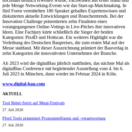
nochmals deutlich erweitert wurde, Fachwissen aus erster Hand und
jede Menge Networking-Events wie das Start-up-Matchmaking. In
fünf Foren vermittelten 180 Speaker geballtes Expertenwissen und
diskutierten aktuelle Entwicklungen und Branchentrends. Bei der
Innovation Challenge präsentierten zehn Finalisten eines
vorangegangenen Online-Votings in Live-Pitches ihre innovativen
Ideen. Eine Fachjury kürte schließlich die Sieger der beiden
Kategorien: Pix4D und Hottscan. Ein weiteres Highlight war die
Verleihung des Deutschen Baupreises, die zum ersten Mal auf der
Messe stattfand. Mit dieser Auszeichnung prämiert der Bauverlag in
zehn Kategorien die innovativsten Unternehmen der Branche.
Ab 2023 wird die digitalBau jährlich stattfinden, das nächste Mal als
digitalBau Conference mit begleitender Ausstellung vom 4. bis 6.
Juli 2023 in München, dann wieder im Februar 2024 in Köln.
www.digital-bau.com
AKTUELL
Tool Rebel-Spirit auf Metal-Festivals
27. Juli 2026
Pferd Tools präsentiert Prozessintelligenz und -verantwortung
27. Juli 2026