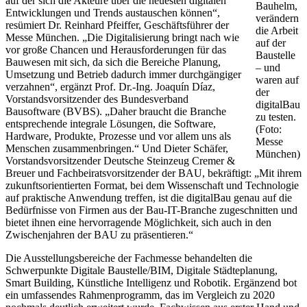
auf der sich die Akteure über die neuesten digitalen
Bauhelm,
Entwicklungen und Trends austauschen können“,
verändern
resümiert Dr. Reinhard Pfeiffer, Geschäftsführer der
die Arbeit
Messe München. „Die Digitalisierung bringt nach wie
auf der
vor große Chancen und Herausforderungen für das
Baustelle
Bauwesen mit sich, da sich die Bereiche Planung,
– und
Umsetzung und Betrieb dadurch immer durchgängiger
waren auf
verzahnen“, ergänzt Prof. Dr.-Ing. Joaquín Díaz,
der
Vorstandsvorsitzender des Bundesverband
digitalBau
Bausoftware (BVBS). „Daher braucht die Branche
zu testen.
entsprechende integrale Lösungen, die Software,
(Foto:
Hardware, Produkte, Prozesse und vor allem uns als
Messe
Menschen zusammenbringen.“ Und Dieter Schäfer,
München)
Vorstandsvorsitzender Deutsche Steinzeug Cremer &
Breuer und Fachbeiratsvorsitzender der BAU, bekräftigt: „Mit ihrem
zukunftsorientierten Format, bei dem Wissenschaft und Technologie
auf praktische Anwendung treffen, ist die digitalBau genau auf die
Bedürfnisse von Firmen aus der Bau-IT-Branche zugeschnitten und
bietet ihnen eine hervorragende Möglichkeit, sich auch in den
Zwischenjahren der BAU zu präsentieren.“
Die Ausstellungsbereiche der Fachmesse behandelten die
Schwerpunkte Digitale Baustelle/BIM, Digitale Städteplanung,
Smart Building, Künstliche Intelligenz und Robotik. Ergänzend bot
ein umfassendes Rahmenprogramm, das im Vergleich zu 2020