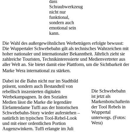
dass
Schraubwerkzeug
nicht nur
funktional,
sondern auch
emotional sein
kann.
Die Wahl des außergewöhnlichen Werbeträgers erfolgte bewusst:
Die Wuppertaler Schwebebahn gilt als technisches Wahrzeichen mit
hoher nationaler und internationaler Bekanntheit. Jährlich zieht sie
zahlreiche Touristen, Technikinteressierte und Medienvertreter aus
aller Welt an. Sie bietet damit eine Plattform, um die Sichtbarkeit der
Marke Wera international zu stärken.
Dabei ist die Bahn nicht nur im Stadtbild
präsent, sondern auch Bestandteil von
Die Schwebebahn
rebellisch inszenierten digitalen
ist jetzt als
Werbekampagnen. In den Sozialen
Markenbotschafterin
Medien lässt die Marke die legendäre
der Tool Rebels in
Elefantendame Tuffi aus der historischen
Wuppertal
Schwebebahn-Story wieder auferstehen –
unterwegs. (Fotos:
natürlich im typischen Tool-Rebel-Look
Wera)
und mit einer ordentlichen Portion
Augenzwinkern. Tuffi erlangte im Juli