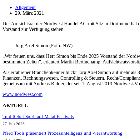
Allgemein
29. März 2021
Der Aufsichtsrat der Nordwest Handel AG mit Sitz in Dortmund hat de
Vorstand zur Verfügung stehen.
Jörg Axel Simon (Foto: NW)
„Wir freuen uns, dass Herr Simon bis Ende 2025 Vorstand der Nordwe
bestimmten Zeiten”, erläutert Martin Bertinchamp, Aufsichtsratsvor
Als erfahrener Branchenkenner blickt Jörg Axel Simon auf mehr als 3
Finanzen, Rechnungswesen, Controlling & Steuern, Recht/Compliance,
gemeinsam mit Andreas Ridder, der seit 1. August 2019 Nordwest-Vors
www.nordwest.com
AKTUELL
Tool Rebel-Spirit auf Metal-Festivals
27. Juli 2026
Pferd Tools präsentiert Prozessintelligenz und -verantwortung