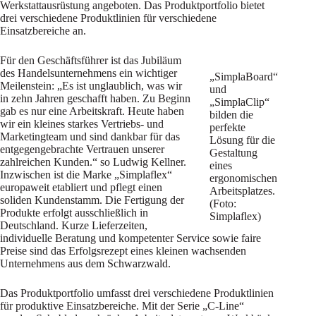
Werkstattausrüstung angeboten. Das Produktportfolio bietet
drei verschiedene Produktlinien für verschiedene
Einsatzbereiche an.
Für den Geschäftsführer ist das Jubiläum
des Handelsunternehmens ein wichtiger
„SimplaBoard“
Meilenstein: „Es ist unglaublich, was wir
und
in zehn Jahren geschafft haben. Zu Beginn
„SimplaClip“
gab es nur eine Arbeitskraft. Heute haben
bilden die
wir ein kleines starkes Vertriebs- und
perfekte
Marketingteam und sind dankbar für das
Lösung für die
entgegengebrachte Vertrauen unserer
Gestaltung
zahlreichen Kunden.“ so Ludwig Kellner.
eines
Inzwischen ist die Marke „Simplaflex“
ergonomischen
europaweit etabliert und pflegt einen
Arbeitsplatzes.
soliden Kundenstamm. Die Fertigung der
(Foto:
Produkte erfolgt ausschließlich in
Simplaflex)
Deutschland. Kurze Lieferzeiten,
individuelle Beratung und kompetenter Service sowie faire
Preise sind das Erfolgsrezept eines kleinen wachsenden
Unternehmens aus dem Schwarzwald.
Das Produktportfolio umfasst drei verschiedene Produktlinien
für produktive Einsatzbereiche. Mit der Serie „C-Line“