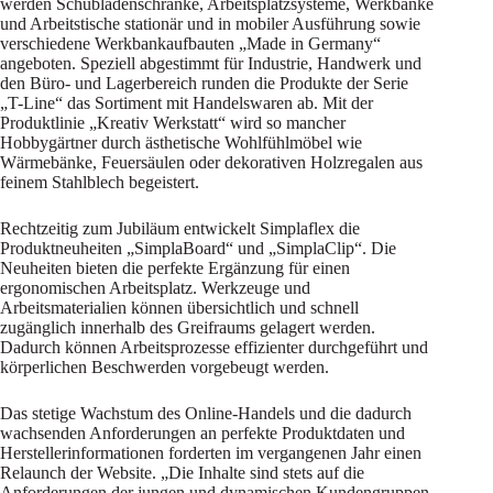
werden Schubladenschränke, Arbeitsplatzsysteme, Werkbänke
und Arbeitstische stationär und in mobiler Ausführung sowie
verschiedene Werkbankaufbauten „Made in Germany“
angeboten. Speziell abgestimmt für Industrie, Handwerk und
den Büro- und Lagerbereich runden die Produkte der Serie
„T-Line“ das Sortiment mit Handelswaren ab. Mit der
Produktlinie „Kreativ Werkstatt“ wird so mancher
Hobbygärtner durch ästhetische Wohlfühlmöbel wie
Wärmebänke, Feuersäulen oder dekorativen Holzregalen aus
feinem Stahlblech begeistert.
Rechtzeitig zum Jubiläum entwickelt Simplaflex die
Produktneuheiten „SimplaBoard“ und „SimplaClip“. Die
Neuheiten bieten die perfekte Ergänzung für einen
ergonomischen Arbeitsplatz. Werkzeuge und
Arbeitsmaterialien können übersichtlich und schnell
zugänglich innerhalb des Greifraums gelagert werden.
Dadurch können Arbeitsprozesse effizienter durchgeführt und
körperlichen Beschwerden vorgebeugt werden.
Das stetige Wachstum des Online-Handels und die dadurch
wachsenden Anforderungen an perfekte Produktdaten und
Herstellerinformationen forderten im vergangenen Jahr einen
Relaunch der Website. „Die Inhalte sind stets auf die
Anforderungen der jungen und dynamischen Kundengruppen