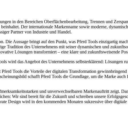
ösungen in den Bereichen Oberflächenbearbeitung, Trennen und Zerspane
 beinhaltet. Der internationale Markenname sowie moderne, dynamische
ssiger Partner von Industrie und Handel.
ion. Die Aussage bringt auf den Punkt, was Pferd Tools einzigartig ma
ige Tradition des Unternehmens mit seiner dynamischen und zukunftsorie
innovative Lösungen transformiert – eine klare und zukunftsweisende Pos
Tools wird das Angebot des Unternehmens selbsterklärend: Lösungen 
 Pferd Tools die Vorteile der digitalen Transformation gewinnbringend
scheinungsbild schafft Pferd Tools die Grundlage, um die Marke auch fü
aufmerksamkeitsstarken und unverwechselbaren Markenauftritt zeigt. D
chen: Wir sind bereit für die Zukunft und schreiben unsere Erfolgsges
 Design wird in den kommenden Monaten sukzessive über digitale un