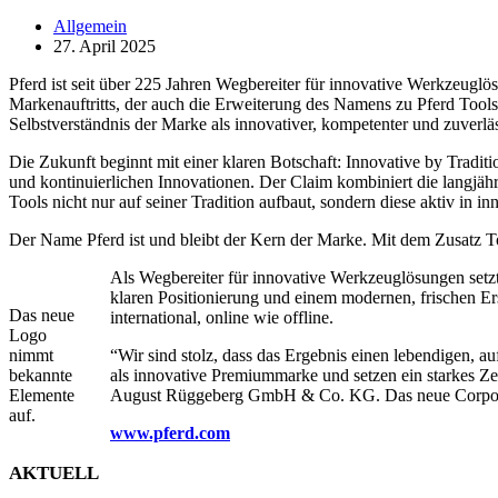
Allgemein
27. April 2025
Pferd ist seit über 225 Jahren Wegbereiter für innovative Werkzeugl
Markenauftritts, der auch die Erweiterung des Namens zu Pferd Tools
Selbstverständnis der Marke als innovativer, kompetenter und zuverlä
Die Zukunft beginnt mit einer klaren Botschaft: Innovative by Tradit
und kontinuierlichen Innovationen. Der Claim kombiniert die langjähr
Tools nicht nur auf seiner Tradition aufbaut, sondern diese aktiv in 
Der Name Pferd ist und bleibt der Kern der Marke. Mit dem Zusatz 
Als Wegbereiter für innovative Werkzeuglösungen setzt
klaren Positionierung und einem modernen, frischen Er
Das neue
international, online wie offline.
Logo
nimmt
“Wir sind stolz, dass das Ergebnis einen lebendigen, 
bekannte
als innovative Premiummarke und setzen ein starkes Zei
Elemente
August Rüggeberg GmbH & Co. KG. Das neue Corporate
auf.
www.pferd.co
m
AKTUELL