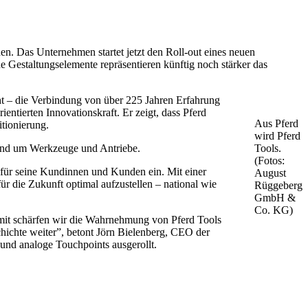
n. Das Unternehmen startet jetzt den Roll-out eines neuen
 Gestaltungselemente repräsentieren künftig noch stärker das
cht – die Verbindung von über 225 Jahren Erfahrung
ntierten Innovationskraft. Er zeigt, dass Pferd
Aus Pferd
itionierung.
wird Pferd
rund um Werkzeuge und Antriebe.
Tools.
(Fotos:
 für seine Kundinnen und Kunden ein. Mit einer
August
r die Zukunft optimal aufzustellen – national wie
Rüggeberg
GmbH &
Co. KG)
amit schärfen wir die Wahrnehmung von Pferd Tools
chichte weiter”, betont Jörn Bielenberg, CEO der
d analoge Touchpoints ausgerollt.