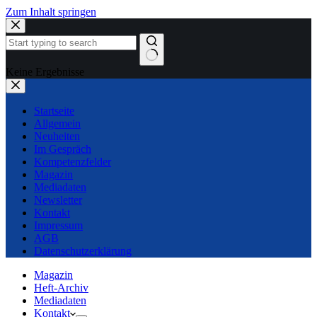
Zum Inhalt springen
Keine Ergebnisse
Startseite
Allgemein
Neuheiten
Im Gespräch
Kompetenzfelder
Magazin
Mediadaten
Newsletter
Kontakt
Impressum
AGB
Datenschutzerklärung
Magazin
Heft-Archiv
Mediadaten
Kontakt