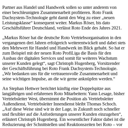
Partner aus Handel und Handwerk sollen so unter anderem von
einer beschleunigten Zusammenarbeit profitieren. Roto Frank
Dachsystem-Technologie geht damit den Weg zu einer „neuen
Leistungsklasse“ konsequent weiter. Markus Röser, bis dato
Geschäftsführer Deutschland, verlässt Roto Ende des Jahres 2021.
„Markus Röser hat die deutsche Roto Vertriebsorganisation in den
vergangenen drei Jahren erfolgreich weiterentwickelt und dabei stets
den Mehrwert für Handel und Handwerk im Blick gehabt. So hat er
zum Beispiel mit der neuen Roto ProfiLiga die Basis für den
Ausbau der digitalen Services und somit für weiteres Wachstum
unserer Kunden gelegt“, sagt Christoph Hugenberg, Vorsitzender
der Geschäftsführung bei Roto Frank Dachsystem-Technologie.
„Wir bedanken uns für die vertrauensvolle Zusammenarbeit und
seine wichtigen Impulse, an die wir gerne anknüpfen werden.“
An Stephan Hettwer berichtet künftig eine Doppelspitze aus
langjährigen und erfahrenen Roto Mitarbeitern: Yann Lesage, bisher
Vertriebsleiter West, übernimmt die Position als Vertriebsleiter
Außendienst, Vertriebsleiter Innendienst bleibt Thomas Schoch.
„Auf diese Weise sind wir in der Lage, in Zukunft noch schneller
und flexibler auf die Anforderungen unserer Kunden einzugehen“,
erläutert Christoph Hugenberg. Ein wesentlicher Faktor dabei ist die
Reduzierung der Schnittstellen und Reaktionszeiten bei Roto – vor