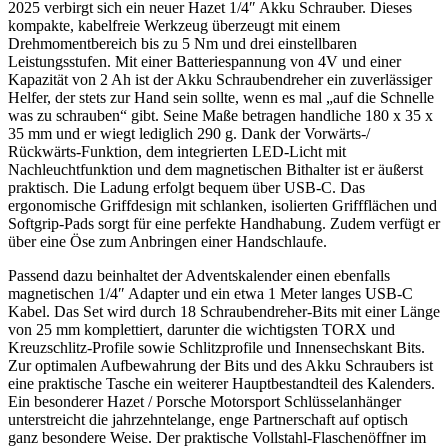
2025 verbirgt sich ein neuer Hazet 1/4″ Akku Schrauber. Dieses
kompakte, kabelfreie Werkzeug überzeugt mit einem
Drehmomentbereich bis zu 5 Nm und drei einstellbaren
Leistungsstufen. Mit einer Batteriespannung von 4V und einer
Kapazität von 2 Ah ist der Akku Schraubendreher ein zuverlässiger
Helfer, der stets zur Hand sein sollte, wenn es mal „auf die Schnelle
was zu schrauben“ gibt. Seine Maße betragen handliche 180 x 35 x
35 mm und er wiegt lediglich 290 g. Dank der Vorwärts-/
Rückwärts-Funktion, dem integrierten LED-Licht mit
Nachleuchtfunktion und dem magnetischen Bithalter ist er äußerst
praktisch. Die Ladung erfolgt bequem über USB-C. Das
ergonomische Griffdesign mit schlanken, isolierten Griffflächen und
Softgrip-Pads sorgt für eine perfekte Handhabung. Zudem verfügt er
über eine Öse zum Anbringen einer Handschlaufe.
Passend dazu beinhaltet der Adventskalender einen ebenfalls
magnetischen 1/4″ Adapter und ein etwa 1 Meter langes USB-C
Kabel. Das Set wird durch 18 Schraubendreher-Bits mit einer Länge
von 25 mm komplettiert, darunter die wichtigsten TORX und
Kreuzschlitz-Profile sowie Schlitzprofile und Innensechskant Bits.
Zur optimalen Aufbewahrung der Bits und des Akku Schraubers ist
eine praktische Tasche ein weiterer Hauptbestandteil des Kalenders.
Ein besonderer Hazet / Porsche Motorsport Schlüsselanhänger
unterstreicht die jahrzehntelange, enge Partnerschaft auf optisch
ganz besondere Weise. Der praktische Vollstahl-Flaschenöffner im