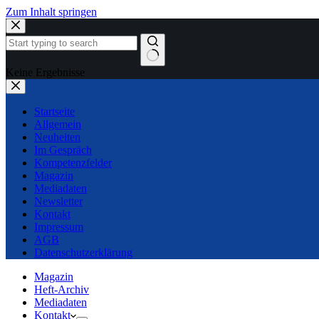
Zum Inhalt springen
Keine Ergebnisse
Startseite
Allgemein
Neuheiten
Im Gespräch
Kompetenzfelder
Magazin
Mediadaten
Newsletter
Kontakt
Impressum
AGB
Datenschutzerklärung
Magazin
Heft-Archiv
Mediadaten
Kontakt