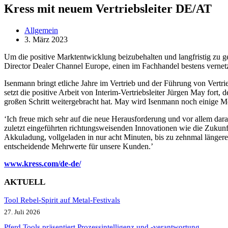
Kress mit neuem Vertriebsleiter DE/AT
Allgemein
3. März 2023
Um die positive Marktentwicklung beizubehalten und langfristig zu ge
Director Dealer Channel Europe, einen im Fachhandel bestens vernetz
Isenmann bringt etliche Jahre im Vertrieb und der Führung von Vertri
setzt die positive Arbeit von Interim-Vertriebsleiter Jürgen May for
großen Schritt weitergebracht hat. May wird Isenmann noch einige Mo
‘Ich freue mich sehr auf die neue Herausforderung und vor allem dar
zuletzt eingeführten richtungsweisenden Innovationen wie die Zuku
Akkuladung, vollgeladen in nur acht Minuten, bis zu zehnmal länger
entscheidende Mehrwerte für unsere Kunden.’
www.kress.com/de-de/
AKTUELL
Tool Rebel-Spirit auf Metal-Festivals
27. Juli 2026
Pferd Tools präsentiert Prozessintelligenz und -verantwortung