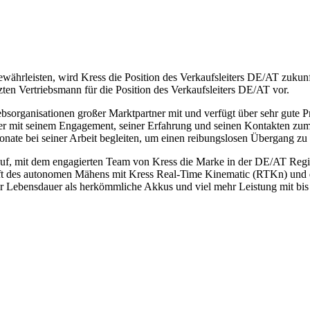
währleisten, wird Kress die Position des Verkaufsleiters DE/AT zukunft
ten Vertriebsmann für die Position des Verkaufsleiters DE/AT vor.
ebsorganisationen großer Marktpartner mit und verfügt über sehr gute P
t, der mit seinem Engagement, seiner Erfahrung und seinen Kontakten z
nate bei seiner Arbeit begleiten, um einen reibungslosen Übergang zu 
auf, mit dem engagierten Team von Kress die Marke in der DE/AT Region
nft des autonomen Mähens mit Kress Real-Time Kinematic (RTKn) und 
er Lebensdauer als herkömmliche Akkus und viel mehr Leistung mit bis