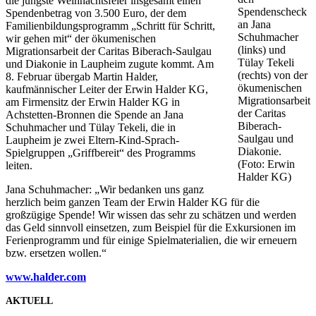
die jüngste Weihnachtsfeier insgesamt einen
Spendenscheck
Spendenbetrag von 3.500 Euro, der dem
an Jana
Familienbildungsprogramm „Schritt für Schritt,
Schuhmacher
wir gehen mit“ der ökumenischen
(links) und
Migrationsarbeit der Caritas Biberach-Saulgau
Tülay Tekeli
und Diakonie in Laupheim zugute kommt. Am
(rechts) von der
8. Februar übergab Martin Halder,
ökumenischen
kaufmännischer Leiter der Erwin Halder KG,
Migrationsarbeit
am Firmensitz der Erwin Halder KG in
der Caritas
Achstetten-Bronnen die Spende an Jana
Biberach-
Schuhmacher und Tülay Tekeli, die in
Saulgau und
Laupheim je zwei Eltern-Kind-Sprach-
Diakonie.
Spielgruppen „Griffbereit“ des Programms
(Foto: Erwin
leiten.
Halder KG)
Jana Schuhmacher: „Wir bedanken uns ganz
herzlich beim ganzen Team der Erwin Halder KG für die
großzügige Spende! Wir wissen das sehr zu schätzen und werden
das Geld sinnvoll einsetzen, zum Beispiel für die Exkursionen im
Ferienprogramm und für einige Spielmaterialien, die wir erneuern
bzw. ersetzen wollen.“
www.halder.com
AKTUELL