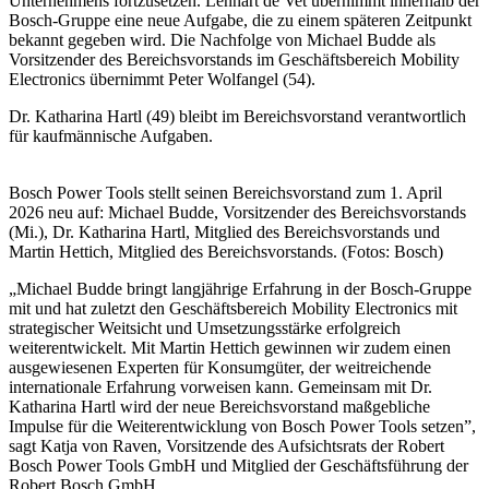
Unternehmens fortzusetzen. Lennart de Vet übernimmt innerhalb der
Bosch-Gruppe eine neue Aufgabe, die zu einem späteren Zeitpunkt
bekannt gegeben wird. Die Nachfolge von Michael Budde als
Vorsitzender des Bereichsvorstands im Geschäftsbereich Mobility
Electronics übernimmt Peter Wolfangel (54).
Dr. Katharina Hartl (49) bleibt im Bereichsvorstand verantwortlich
für kaufmännische Aufgaben.
Bosch Power Tools stellt seinen Bereichsvorstand zum 1. April
2026 neu auf: Michael Budde, Vorsitzender des Bereichsvorstands
(Mi.), Dr. Katharina Hartl, Mitglied des Bereichsvorstands und
Martin Hettich, Mitglied des Bereichsvorstands. (Fotos: Bosch)
„Michael Budde bringt langjährige Erfahrung in der Bosch-Gruppe
mit und hat zuletzt den Geschäftsbereich Mobility Electronics mit
strategischer Weitsicht und Umsetzungsstärke erfolgreich
weiterentwickelt. Mit Martin Hettich gewinnen wir zudem einen
ausgewiesenen Experten für Konsumgüter, der weitreichende
internationale Erfahrung vorweisen kann. Gemeinsam mit Dr.
Katharina Hartl wird der neue Bereichsvorstand maßgebliche
Impulse für die Weiterentwicklung von Bosch Power Tools setzen”,
sagt Katja von Raven, Vorsitzende des Aufsichtsrats der Robert
Bosch Power Tools GmbH und Mitglied der Geschäftsführung der
Robert Bosch GmbH.