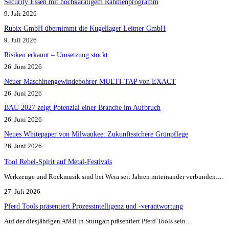
Security Essen mit hochkarätigem Rahmenprogramm
9. Juli 2026
Rubix GmbH übernimmt die Kugellager Leitner GmbH
9. Juli 2026
Risiken erkannt – Umsetzung stockt
26. Juni 2026
Neuer Maschinengewindebohrer MULTI-TAP von EXACT
26. Juni 2026
BAU 2027 zeigt Potenzial einer Branche im Aufbruch​
26. Juni 2026
Neues Whitepaper von Milwaukee: Zukunftssichere Grünpflege
26. Juni 2026
Tool Rebel-Spirit auf Metal-Festivals
Werkzeuge und Rockmusik sind bei Wera seit Jahren miteinander verbunden.…
27. Juli 2026
Pferd Tools präsentiert Prozessintelligenz und -verantwortung
Auf der diesjährigen AMB in Stuttgart präsentiert Pferd Tools sein…