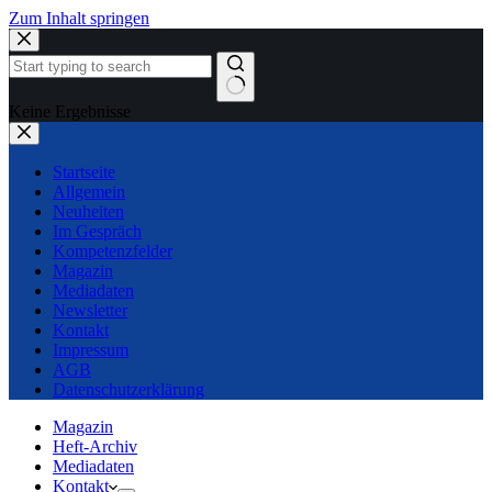
Zum Inhalt springen
Keine Ergebnisse
Startseite
Allgemein
Neuheiten
Im Gespräch
Kompetenzfelder
Magazin
Mediadaten
Newsletter
Kontakt
Impressum
AGB
Datenschutzerklärung
Magazin
Heft-Archiv
Mediadaten
Kontakt