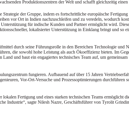
 wachsenden Produktionszentren der Welt und schafft gleichzeitig einen
e Strategie der Gruppe, indem es fortschrittliche europäische Fertigun
cheiben vor Ort in Indien nachzuschleifen und zu veredeln, wodurch kos
e Unterstützung für indische Kunden und Partner ermöglicht wird. Dieser 
ionsschneller, lokalisierter Unterstützung in Einklang bringt und so ei
eifmittel durch seine Führungsrolle in den Bereichen Technologie und 
nführen, die sowohl hohe Leistung als auch Ökoeffizienz bieten. Im Ge
e im Land und baut ein engagiertes technisches Team auf, um gemeinsam
ulungszentrum fungieren. Aufbauend auf über 15 Jahren Vertriebserfah
genieuren, Vor-Ort-Versuche und Prozessoptimierungen durchführen so
ner lokalen Fertigung und eines starken technischen Teams ermöglicht
sche Industrie“, sagte Nilesh Nazre, Geschäftsführer von Tyrolit Grindi