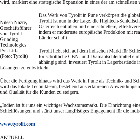
wird, markiert eine strategische Expansion in eines der am schnellsten
Das Werk von Tyrolit in Pune verkörpert die global
Tyrolit ist nun in der Lage, die Hightech-Schleifs
Nilesh Nazre,
Österreich entfallen und eine schnellere, effektiver
Geschäftsführer
indem er modernste europäische Produktion mit reakt
von Tyrolit
Länder schafft.
Grinding
Technologies
Pvt. Ltd..
Tyrolit hebt sich auf dem indischen Markt für Schl
(Foto: Tyrolit)
fortschrittliche CBN- und Diamantschleifmittel ei
abhängig sind, investiert Tyrolit in Lagerbeständ
Lösungen zu entwickeln.
Über die Fertigung hinaus wird das Werk in Pune als Technik- und Sch
wird das lokale Technikteam, bestehend aus erfahrenen Anwendungsin
und Qualität für die Kunden zu steigern.
„Indien ist für uns ein wichtiger Wachstumsmarkt. Die Einrichtung ei
Schleiflösungen und stärkt unser langfristiges Engagement für die indi
www.tyrolit.co
m
AKTUELL