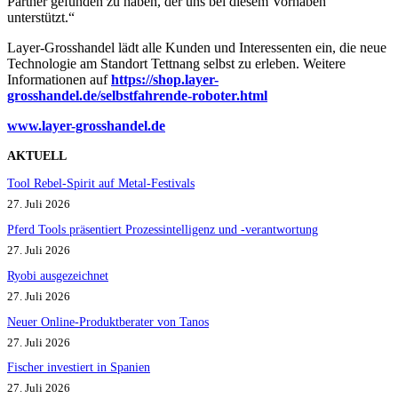
Partner gefunden zu haben, der uns bei diesem Vorhaben
unterstützt.“
Layer-Grosshandel lädt alle Kunden und Interessenten ein, die neue
Technologie am Standort Tettnang selbst zu erleben. Weitere
Informationen auf
https://shop.layer-
grosshandel.de/selbstfahrende-roboter.htm
l
www.layer-grosshandel.d
e
AKTUELL
Tool Rebel-Spirit auf Metal-Festivals
27. Juli 2026
Pferd Tools präsentiert Prozessintelligenz und -verantwortung
27. Juli 2026
Ryobi ausgezeichnet
27. Juli 2026
Neuer Online-Produktberater von Tanos
27. Juli 2026
Fischer investiert in Spanien
27. Juli 2026