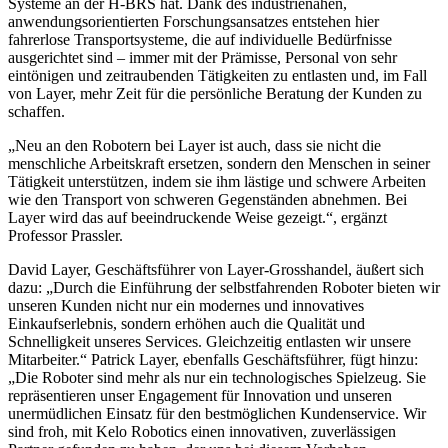
Systeme an der H-BRS hat. Dank des industrienahen,
anwendungsorientierten Forschungsansatzes entstehen hier
fahrerlose Transportsysteme, die auf individuelle Bedürfnisse
ausgerichtet sind – immer mit der Prämisse, Personal von sehr
eintönigen und zeitraubenden Tätigkeiten zu entlasten und, im Fall
von Layer, mehr Zeit für die persönliche Beratung der Kunden zu
schaffen.
„Neu an den Robotern bei Layer ist auch, dass sie nicht die
menschliche Arbeitskraft ersetzen, sondern den Menschen in seiner
Tätigkeit unterstützen, indem sie ihm lästige und schwere Arbeiten
wie den Transport von schweren Gegenständen abnehmen. Bei
Layer wird das auf beeindruckende Weise gezeigt.“, ergänzt
Professor Prassler.
David Layer, Geschäftsführer von Layer-Grosshandel, äußert sich
dazu: „Durch die Einführung der selbstfahrenden Roboter bieten wir
unseren Kunden nicht nur ein modernes und innovatives
Einkaufserlebnis, sondern erhöhen auch die Qualität und
Schnelligkeit unseres Services. Gleichzeitig entlasten wir unsere
Mitarbeiter.“ Patrick Layer, ebenfalls Geschäftsführer, fügt hinzu:
„Die Roboter sind mehr als nur ein technologisches Spielzeug. Sie
repräsentieren unser Engagement für Innovation und unseren
unermüdlichen Einsatz für den bestmöglichen Kundenservice. Wir
sind froh, mit Kelo Robotics einen innovativen, zuverlässigen