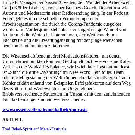
Hill, PR Manager bei Nissen & Velten, den Wandel der Arbeitswelt.
Tanja Köhler ist als systemischer Business Coach, Dozentin sowie
Autorin und Moderatorin einer Radiosendung tätig. In der Podcast-
Folge geht es um die schnellen Veränderungen der
Arbeitsorganisation, die durch die Corona-Pandemie ausgelöst
wurden. Im Vordergrund steht aber der längerfristige Wandel von
Kultur und die Werten in Unternehmen, der Wettbewerb um
Fachkräfte und die Erwartungshaltung mit der junge Menschen
heute auf Unternehmen zukommen.
Die Wissenschaft benennt drei Motivationsfaktoren, mit denen
Unternehmen punkten können: Geld spielt nach wie vor eine Rolle.
Zeit, also die Work-Life-Balance, wird wichtiger. Last but not least
ist „Sinn“ die dritte „Währung“ im New Work – ein tolles Team
oder die Mitgestaltung der Welt können ebenfalls motivieren. Tanja
Köhler erklärt anhand von Beispielen Erfolgsfaktoren auf dem Weg
des Kultur- und Wertewandels im Unternehmen.
Erfolgversprechende Strategien im Umgang mit dem zunehmenden
Fachkräftemangel sind ein weiteres Thema.
www.nissen-velten.de/mediathek/podcasts
AKTUELL
Tool Rebel-Spirit auf Metal-Festivals