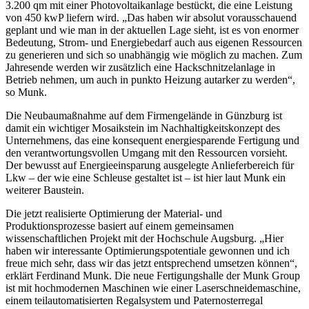
3.200 qm mit einer Photovoltaikanlage bestückt, die eine Leistung
von 450 kwP liefern wird. „Das haben wir absolut vorausschauend
geplant und wie man in der aktuellen Lage sieht, ist es von enormer
Bedeutung, Strom- und Energiebedarf auch aus eigenen Ressourcen
zu generieren und sich so unabhängig wie möglich zu machen. Zum
Jahresende werden wir zusätzlich eine Hackschnitzelanlage in
Betrieb nehmen, um auch in punkto Heizung autarker zu werden“,
so Munk.
Die Neubaumaßnahme auf dem Firmengelände in Günzburg ist
damit ein wichtiger Mosaikstein im Nachhaltigkeitskonzept des
Unternehmens, das eine konsequent energiesparende Fertigung und
den verantwortungsvollen Umgang mit den Ressourcen vorsieht.
Der bewusst auf Energieeinsparung ausgelegte Anlieferbereich für
Lkw – der wie eine Schleuse gestaltet ist – ist hier laut Munk ein
weiterer Baustein.
Die jetzt realisierte Optimierung der Material- und
Produktionsprozesse basiert auf einem gemeinsamen
wissenschaftlichen Projekt mit der Hochschule Augsburg. „Hier
haben wir interessante Optimierungspotentiale gewonnen und ich
freue mich sehr, dass wir das jetzt entsprechend umsetzen können“,
erklärt Ferdinand Munk. Die neue Fertigungshalle der Munk Group
ist mit hochmodernen Maschinen wie einer Laserschneidemaschine,
einem teilautomatisierten Regalsystem und Paternosterregal