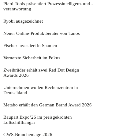
Pferd Tools präsentiert Prozessintelligenz und -
verantwortung
27. Juli 2026
Ryobi ausgezeichnet
27. Juli 2026
Neuer Online-Produktberater von Tanos
27. Juli 2026
Fischer investiert in Spanien
27. Juli 2026
Vernetzte Sicherheit im Fokus
27. Juli 2026
Zweibrüder erhält zwei Red Dot Design
Awards 2026
27. Juli 2026
Unternehmen wollen Rechenzentren in
Deutschland
27. Juli 2026
Metabo erhält den German Brand Award 2026
9. Juli 2026
Baupart Expo’26 im preisgekrönten
Luftschiffhangar
9. Juli 2026
GWS-Branchentage 2026