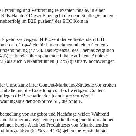
Erstellung und Verbreitung relevanter Inhalte, in einer
 B2B-Handel? Dieser Frage geht die neue Studie „#Content,
triebserfolg im B2B pushen“ des ECC Köln in
 Ergebnisse zeigen: 84 Prozent der vertreibenden B2B-
men ein. Top-Ziele für Unternehmen mit einer Content-
Kundenbindung (47 %). Das Potenzial des Themas zeigt sich
 %) ist bereits über spannende Inhalte auf neue Anbieter
 als auch Verkäufer:innen (82 %) qualitativ hochwertigen
der Umsetzung ihrer Content-Marketing-Strategie vor großen
r Inhalte und die Erstellung von hochwertigem Content
f legen die Beschaffenden jedoch großen Wert,“
waltungsrats der dotSource SE, die Studie.
überstellung von Angebot und Nachfrage wider: Während
 und darüberhinausgehende produktbezogene Informationen
rnehmen bereit. Auch bei Produkttests von Mitarbeitenden
und Infografiken (64 % vs. 44 %) gehen die Vorstellungen