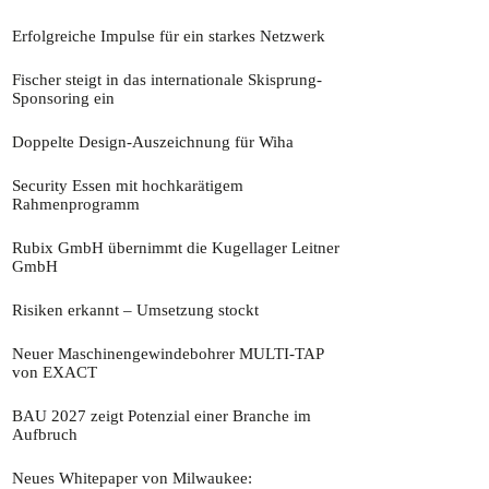
9. Juli 2026
Erfolgreiche Impulse für ein starkes Netzwerk
9. Juli 2026
Fischer steigt in das internationale Skisprung-
Sponsoring ein
9. Juli 2026
Doppelte Design-Auszeichnung für Wiha
9. Juli 2026
Security Essen mit hochkarätigem
Rahmenprogramm
9. Juli 2026
Rubix GmbH übernimmt die Kugellager Leitner
GmbH
9. Juli 2026
Risiken erkannt – Umsetzung stockt
26. Juni 2026
Neuer Maschinengewindebohrer MULTI-TAP
von EXACT
26. Juni 2026
BAU 2027 zeigt Potenzial einer Branche im
Aufbruch​
26. Juni 2026
Neues Whitepaper von Milwaukee: