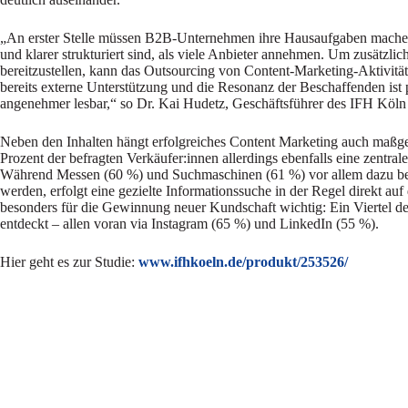
„An erster Stelle müssen B2B-Unternehmen ihre Hausaufgaben machen: 
und klarer strukturiert sind, als viele Anbieter annehmen. Um zusätzli
bereitzustellen, kann das Outsourcing von Content-Marketing-Aktivitä
bereits externe Unterstützung und die Resonanz der Beschaffenden ist po
angenehmer lesbar,“ so Dr. Kai Hudetz, Geschäftsführer des IFH Kö
Neben den Inhalten hängt erfolgreiches Content Marketing auch maßgeb
Prozent der befragten Verkäufer:innen allerdings ebenfalls eine zentra
Während Messen (60 %) und Suchmaschinen (61 %) vor allem dazu bei
werden, erfolgt eine gezielte Informationssuche in der Regel direkt a
besonders für die Gewinnung neuer Kundschaft wichtig: Ein Viertel d
entdeckt – allen voran via Instagram (65 %) und LinkedIn (55 %).
Hier geht es zur Studie:
www.ifhkoeln.de/produkt/253526
/