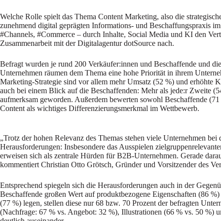
Welche Rolle spielt das Thema Content Marketing, also die strategische 
zunehmend digital geprägten Informations- und Beschaffungspraxis im
#Channels, #Commerce – durch Inhalte, Social Media und KI den Ver
Zusammenarbeit mit der Digitalagentur dotSource nach.
Befragt wurden je rund 200 Verkäufer:innen und Beschaffende und die
Unternehmen räumen dem Thema eine hohe Priorität in ihrem Unterneh
Marketing-Strategie sind vor allem mehr Umsatz (52 %) und erhöhte 
auch bei einem Blick auf die Beschaffenden: Mehr als jede:r Zweite (54
aufmerksam geworden. Außerdem bewerten sowohl Beschaffende (71 %)
Content als wichtiges Differenzierungsmerkmal im Wettbewerb.
„Trotz der hohen Relevanz des Themas stehen viele Unternehmen bei 
Herausforderungen: Insbesondere das Ausspielen zielgruppenrelevante
erweisen sich als zentrale Hürden für B2B-Unternehmen. Gerade darau
kommentiert Christian Otto Grötsch, Gründer und Vorsitzender des Ver
Entsprechend spiegeln sich die Herausforderungen auch in der Gegen
Beschaffende großen Wert auf produktbezogene Eigenschaften (86 %)
(77 %) legen, stellen diese nur 68 bzw. 70 Prozent der befragten Unte
(Nachfrage: 67 % vs. Angebot: 32 %), Illustrationen (66 % vs. 50 %) 
deutlich auseinander.