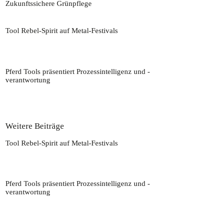
Zukunftssichere Grünpflege
26. Juni 2026
Tool Rebel-Spirit auf Metal-Festivals
Werkzeuge und Rockmusik sind bei Wera seit Jahren
miteinander verbunden.…
27. Juli 2026
Pferd Tools präsentiert Prozessintelligenz und -
verantwortung
Auf der diesjährigen AMB in Stuttgart präsentiert Pferd
Tools sein…
27. Juli 2026
Weitere Beiträge
Tool Rebel-Spirit auf Metal-Festivals
Werkzeuge und Rockmusik sind bei Wera seit Jahren
miteinander verbunden.…
27. Juli 2026
Pferd Tools präsentiert Prozessintelligenz und -
verantwortung
Auf der diesjährigen AMB in Stuttgart präsentiert Pferd
Tools sein…