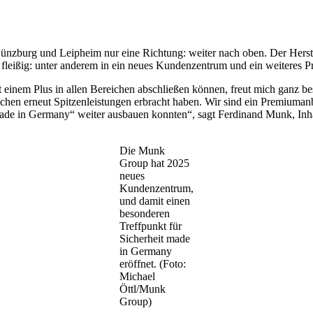
ünzburg und Leipheim nur eine Richtung: weiter nach oben. Der Herstel
h fleißig: unter anderem in ein neues Kundenzentrum und ein weiteres 
inem Plus in allen Bereichen abschließen können, freut mich ganz beso
ichen erneut Spitzenleistungen erbracht haben. Wir sind ein Premiumanb
„Made in Germany“ weiter ausbauen konnten“, sagt Ferdinand Munk, In
Die Munk
Group hat 2025
neues
Kundenzentrum,
und damit einen
besonderen
Treffpunkt für
Sicherheit made
in Germany
eröffnet. (Foto:
Michael
Öttl/Munk
Group)