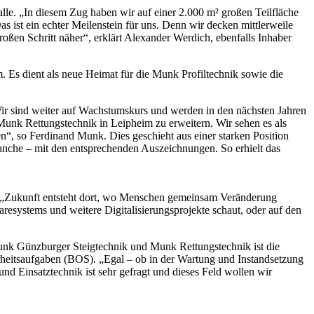
e. „In diesem Zug haben wir auf einer 2.000 m² großen Teilfläche
 ist ein echter Meilenstein für uns. Denn wir decken mittlerweile
ßen Schritt näher“, erklärt Alexander Werdich, ebenfalls Inhaber
 Es dient als neue Heimat für die Munk Profiltechnik sowie die
ir sind weiter auf Wachstumskurs und werden in den nächsten Jahren
Munk Rettungstechnik in Leipheim zu erweitern. Wir sehen es als
n“, so Ferdinand Munk. Dies geschieht aus einer starken Position
anche – mit den entsprechenden Auszeichnungen. So erhielt das
r: „Zukunft entsteht dort, wo Menschen gemeinsam Veränderung
esystems und weitere Digitalisierungsprojekte schaut, oder auf den
unk Günzburger Steigtechnik und Munk Rettungstechnik ist die
rheitsaufgaben (BOS). „Egal – ob in der Wartung und Instandsetzung
nd Einsatztechnik ist sehr gefragt und dieses Feld wollen wir