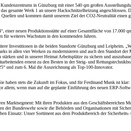
undenzentrums in Günzburg mit einer 540 qm großen Ausstellungshall
d das gesamte Werk 1 an unsere Hackschnitzelheizung angeschlossen. Das
n Quellen und kommen damit unserem Ziel der CO2-Neutralität einen gro
 einer neuen Produktionsstätte auf einer Gesamtfläche von 17.000 qm.
um für weiteres Wachstum in den kommenden Jahren.
ere Investitionen in die beiden Standorte Günzburg und Leipheim. „W
arks in allen vier Werken zu modernisieren und auch den Standort der 
stärken und in unserer Heimat Arbeitsplätze zu sichern und auszubaue
tarbeitenden erneut zu den Besten in der Steig- und Rettungstechnikbr
5“ und zum 6. Mal die Auszeichnung als Top-100-Innovator.
ie haben stets die Zukunft im Fokus, und für Ferdinand Munk ist kla
vor allem, wenn man auf die geplante Einführung des neuen ERP-Softwar
teren Marktsegment: Mit ihren Produkten aus den Geschäftsbereichen M
eiten der Bundeswehr sowie die Behörden und Organisationen mit Siche
chen Einsatz: Unser Sortiment aus dem Produktbereich der Sicherheits- u