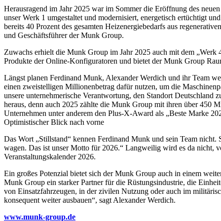
Herausragend im Jahr 2025 war im Sommer die Eröffnung des neuen K
unser Werk 1 umgestaltet und modernisiert, energetisch ertüchtigt un
bereits 40 Prozent des gesamten Heizenergiebedarfs aus regenerative
und Geschäftsführer der Munk Group.
Zuwachs erhielt die Munk Group im Jahr 2025 auch mit dem „Werk 4“,
Produkte der Online-Konfiguratoren und bietet der Munk Group Ra
Längst planen Ferdinand Munk, Alexander Werdich und ihr Team weit
einen zweistelligen Millionenbetrag dafür nutzen, um die Maschinenp
unsere unternehmerische Verantwortung, den Standort Deutschland zu 
heraus, denn auch 2025 zählte die Munk Group mit ihren über 450 Mi
Unternehmen unter anderem den Plus-X-Award als „Beste Marke 202
Optimistischer Blick nach vorne
Das Wort „Stillstand“ kennen Ferdinand Munk und sein Team nicht. S
wagen. Das ist unser Motto für 2026.“ Langweilig wird es da nicht, 
Veranstaltungskalender 2026.
Ein großes Potenzial bietet sich der Munk Group auch in einem wei
Munk Group ein starker Partner für die Rüstungsindustrie, die Einh
von Einsatzfahrzeugen, in der zivilen Nutzung oder auch im militäris
konsequent weiter ausbauen“, sagt Alexander Werdich.
www.munk-group.d
e