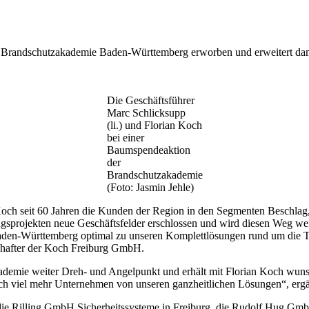
 Brandschutzakademie Baden-Württemberg erworben und erweitert damit
Die Geschäftsführer
Marc Schlicksupp
(li.) und Florian Koch
bei einer
Baumspendeaktion
der
Brandschutzakademie
(Foto: Jasmin Jehle)
 Koch seit 60 Jahren die Kunden der Region in den Segmenten Beschlag
sprojekten neue Geschäftsfelder erschlossen und wird diesen Weg weit
 Baden-Württemberg optimal zu unseren Komplettlösungen rund um die 
chafter der Koch Freiburg GmbH.
Akademie weiter Dreh- und Angelpunkt und erhält mit Florian Koch wu
och viel mehr Unternehmen von unseren ganzheitlichen Lösungen“, erg
 die Rilling GmbH Sicherheitssysteme in Freiburg, die Rudolf Hug 