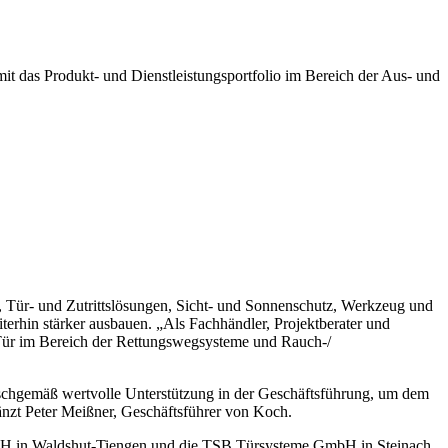
 das Produkt- und Dienstleistungsportfolio im Bereich der Aus- und
, Tür- und Zutrittslösungen, Sicht- und Sonnenschutz, Werkzeug und
erhin stärker ausbauen. „Als Fachhändler, Projektberater und
Tür im Bereich der Rettungswegsysteme und Rauch-/
nschgemäß wertvolle Unterstützung in der Geschäftsführung, um dem
änzt Peter Meißner, Geschäftsführer von Koch.
GmbH in Waldshut-Tiengen und die TSB Türsysteme GmbH in Steinach