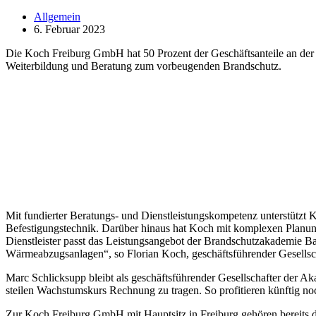
Allgemein
6. Februar 2023
Die Koch Freiburg GmbH hat 50 Prozent der Geschäftsanteile an der
Weiterbildung und Beratung zum vorbeugenden Brandschutz.
Mit fundierter Beratungs- und Dienstleistungskompetenz unterstützt
Befestigungstechnik. Darüber hinaus hat Koch mit komplexen Planung
Dienstleister passt das Leistungsangebot der Brandschutzakademie
Wärmeabzugsanlagen“, so Florian Koch, geschäftsführender Gesells
Marc Schlicksupp bleibt als geschäftsführender Gesellschafter der 
steilen Wachstumskurs Rechnung zu tragen. So profitieren künftig n
Zur Koch Freiburg GmbH mit Hauptsitz in Freiburg gehören bereits