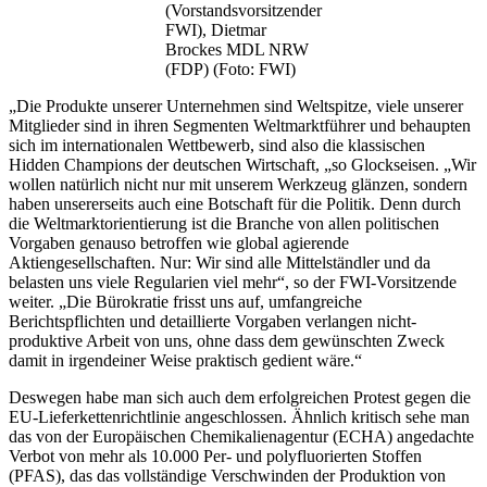
(Vorstandsvorsitzender
FWI), Dietmar
Brockes MDL NRW
(FDP) (Foto: FWI)
„Die Produkte unserer Unternehmen sind Weltspitze, viele unserer
Mitglieder sind in ihren Segmenten Weltmarktführer und behaupten
sich im internationalen Wettbewerb, sind also die klassischen
Hidden Champions der deutschen Wirtschaft, „so Glockseisen. „Wir
wollen natürlich nicht nur mit unserem Werkzeug glänzen, sondern
haben unsererseits auch eine Botschaft für die Politik. Denn durch
die Weltmarktorientierung ist die Branche von allen politischen
Vorgaben genauso betroffen wie global agierende
Aktiengesellschaften. Nur: Wir sind alle Mittelständler und da
belasten uns viele Regularien viel mehr“, so der FWI-Vorsitzende
weiter. „Die Bürokratie frisst uns auf, umfangreiche
Berichtspflichten und detaillierte Vorgaben verlangen nicht-
produktive Arbeit von uns, ohne dass dem gewünschten Zweck
damit in irgendeiner Weise praktisch gedient wäre.“
Deswegen habe man sich auch dem erfolgreichen Protest gegen die
EU-Lieferkettenrichtlinie angeschlossen. Ähnlich kritisch sehe man
das von der Europäischen Chemikalienagentur (ECHA) angedachte
Verbot von mehr als 10.000 Per- und polyfluorierten Stoffen
(PFAS), das das vollständige Verschwinden der Produktion von