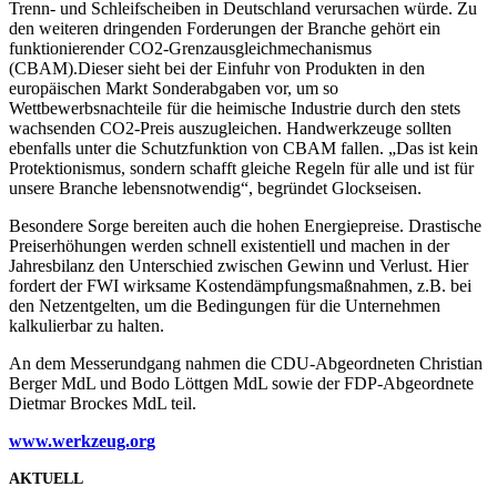
Trenn- und Schleifscheiben in Deutschland verursachen würde. Zu
den weiteren dringenden Forderungen der Branche gehört ein
funktionierender CO2-Grenzausgleichmechanismus
(CBAM).Dieser sieht bei der Einfuhr von Produkten in den
europäischen Markt Sonderabgaben vor, um so
Wettbewerbsnachteile für die heimische Industrie durch den stets
wachsenden CO2-Preis auszugleichen. Handwerkzeuge sollten
ebenfalls unter die Schutzfunktion von CBAM fallen. „Das ist kein
Protektionismus, sondern schafft gleiche Regeln für alle und ist für
unsere Branche lebensnotwendig“, begründet Glockseisen.
Besondere Sorge bereiten auch die hohen Energiepreise. Drastische
Preiserhöhungen werden schnell existentiell und machen in der
Jahresbilanz den Unterschied zwischen Gewinn und Verlust. Hier
fordert der FWI wirksame Kostendämpfungsmaßnahmen, z.B. bei
den Netzentgelten, um die Bedingungen für die Unternehmen
kalkulierbar zu halten.
An dem Messerundgang nahmen die CDU-Abgeordneten Christian
Berger MdL und Bodo Löttgen MdL sowie der FDP-Abgeordnete
Dietmar Brockes MdL teil.
www.werkzeug.or
g
AKTUELL