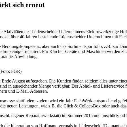
kt sich erneut
 Aktivitäten des Lüdenscheider Unternehmens Elektrowerkzeuge Hoff
das seit über 40 Jahren bestehende Lüdenscheider Unternehmen mit 
Beratungskompetenz, aber auch das Sortimentsportfolio, z.B. zur Diam
chdruckeiniger repariert. Für Kärcher-Geräte und Maschinen werden z
Garantie-Abwicklung.
(Foto: FGR)
Ende August aufgegeben. Die Kunden finden seitdem alles unter einem
sind in ausreichender Menge verfügbar. Der Abhol- und Lieferservice f
mern und E-Mail-Adressen.
esse stattfinden, zudem wird ein Jahr FachWerk entsprechend gefeier
ie neuen Leistungen, wie z.B. die Click & Collect-Box oder auch da
nschl. eigener Reparaturwerkstatt) im Sommer 2015 und anschließend
h die Integration von Hoffmann vormals in Lüdenscheid (Diamanttechn