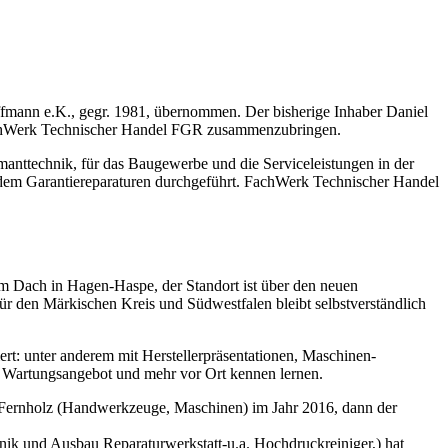
mann e.K., gegr. 1981, übernommen. Der bisherige Inhaber Daniel
FachWerk Technischer Handel FGR zusammenzubringen.
anttechnik, für das Baugewerbe und die Serviceleistungen in der
udem Garantiereparaturen durchgeführt. FachWerk Technischer Handel
 Dach in Hagen-Haspe, der Standort ist über den neuen
ür den Märkischen Kreis und Südwestfalen bleibt selbstverständlich
t: unter anderem mit Herstellerpräsentationen, Maschinen-
s Wartungsangebot und mehr vor Ort kennen lernen.
 Fernholz (Handwerkzeuge, Maschinen) im Jahr 2016, dann der
ik und Ausbau Reparaturwerkstatt-u.a. Hochdruckreiniger,) hat