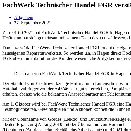
FachWerk Technischer Handel FGR verstär
Allgemein
27. September 2021
Zum 01.09.2021 hat FachWerk Technischer Handel FGR in Hagen die
Hoffmann hat sich gemeinsam mit seinem Team dazu entschlossen, 
Damit verstärkt FachWerk Technischer Handel FGR erneut die eigene 
hauseigenen Reparaturwerkstatt. So werden u.a. in Hagen direkt Ho
FGR übernimmt damit für die Kunden wesentliche Aufgaben in der 
Das Team von FachWerk Technischer Handel FGR in Hagen. 
Der Standort von Elektrowerkzeuge Hoffmann in Lüdenscheid wurde 
Autobahnzubringer von der A45/46 sehr gut zu erreichen, Parkplätze 
erhalten, ebenso wie die bekannten Ansprechpartner mit Telefonnum
Am 1. Oktober wird bei FachWerk Technischer Handel FGR eine Hausm
Testmöglichkeiten, Gewinnspielen und Aktionen können die Kunden d
Mit der Übernahme von Gördes (Elektro- und Druckluftwerkzeuge ei
idealen Ergänzung Anfang 2019 mit der Übernahme von Rommel
(Dichtungen/Antriebstechnik/Schläuche/Arbeitsschutz) und 2021 durc