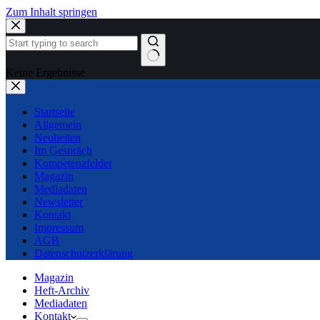
Zum Inhalt springen
Keine Ergebnisse
Startseite
Allgemein
Neuheiten
Im Gespräch
Kompetenzfelder
Magazin
Mediadaten
Newsletter
Kontakt
Impressum
AGB
Datenschutzerklärung
Magazin
Heft-Archiv
Mediadaten
Kontakt