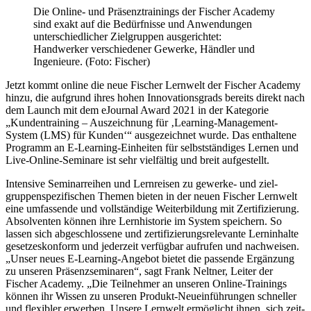
Die Online- und Präsenztrainings der Fischer Academy
sind exakt auf die Bedürfnisse und Anwendungen
unterschiedlicher Zielgruppen ausgerichtet:
Handwerker verschiedener Gewerke, Händler und
Ingenieure. (Foto: Fischer)
Jetzt kommt online die neue Fischer Lernwelt der Fischer Academy
hinzu, die aufgrund ihres hohen Innovationsgrads bereits direkt nach
dem Launch mit dem eJournal Award 2021 in der Kategorie
„Kundentraining – Auszeichnung für ‚Learning-Management-
System (LMS) für Kunden‘“ ausgezeichnet wurde. Das enthaltene
Programm an E-Learning-Einheiten für selbstständiges Lernen und
Live-Online-Seminare ist sehr vielfältig und breit aufgestellt.
Intensive Seminarreihen und Lernreisen zu gewerke- und ziel-
gruppenspezifischen Themen bieten in der neuen Fischer Lernwelt
eine umfassende und vollständige Weiterbildung mit Zertifizierung.
Absolventen können ihre Lernhistorie im System speichern. So
lassen sich abgeschlossene und zertifizierungsrelevante Lerninhalte
gesetzeskonform und jederzeit verfügbar aufrufen und nachweisen.
„Unser neues E-Learning-Angebot bietet die passende Ergänzung
zu unseren Präsenzseminaren“, sagt Frank Neltner, Leiter der
Fischer Academy. „Die Teilnehmer an unseren Online-Trainings
können ihr Wissen zu unseren Produkt-Neueinführungen schneller
und flexibler erwerben. Unsere Lernwelt ermöglicht ihnen, sich zeit-