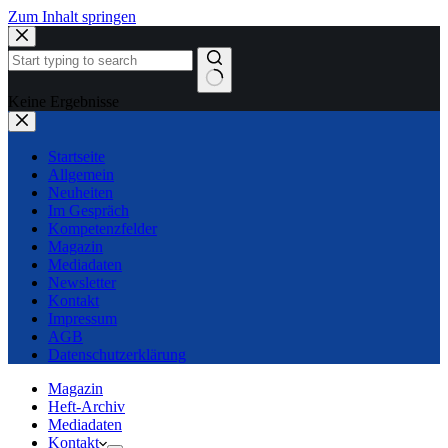
Zum Inhalt springen
Keine Ergebnisse
Startseite
Allgemein
Neuheiten
Im Gespräch
Kompetenzfelder
Magazin
Mediadaten
Newsletter
Kontakt
Impressum
AGB
Datenschutzerklärung
Magazin
Heft-Archiv
Mediadaten
Kontakt