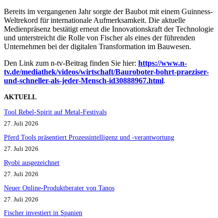
Bereits im vergangenen Jahr sorgte der Baubot mit einem Guinness-
Weltrekord für internationale Aufmerksamkeit. Die aktuelle
Medienpräsenz bestätigt erneut die Innovationskraft der Technologie
und unterstreicht die Rolle von Fischer als eines der führenden
Unternehmen bei der digitalen Transformation im Bauwesen.
Den Link zum n-tv-Beitrag finden Sie hier:
https://www.n-
tv.de/mediathek/videos/wirtschaft/Bauroboter-bohrt-praeziser-
und-schneller-als-jeder-Mensch-id30888967.html
.
AKTUELL
Tool Rebel-Spirit auf Metal-Festivals
27. Juli 2026
Pferd Tools präsentiert Prozessintelligenz und -verantwortung
27. Juli 2026
Ryobi ausgezeichnet
27. Juli 2026
Neuer Online-Produktberater von Tanos
27. Juli 2026
Fischer investiert in Spanien