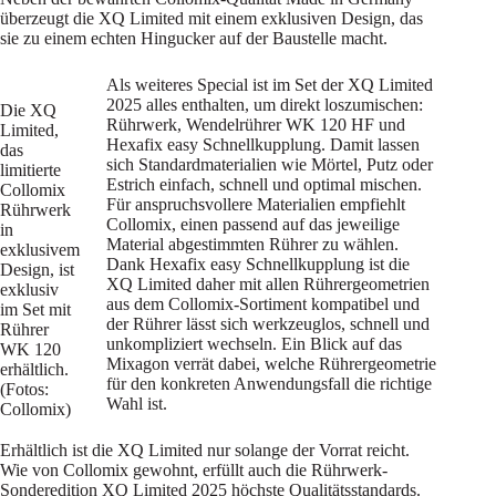
überzeugt die XQ Limited mit einem exklusiven Design, das
sie zu einem echten Hingucker auf der Baustelle macht.
Als weiteres Special ist im Set der XQ Limited
2025 alles enthalten, um direkt loszumischen:
Die XQ
Rührwerk, Wendelrührer WK 120 HF und
Limited,
Hexafix easy Schnellkupplung. Damit lassen
das
sich Standardmaterialien wie Mörtel, Putz oder
limitierte
Estrich einfach, schnell und optimal mischen.
Collomix
Für anspruchsvollere Materialien empfiehlt
Rührwerk
Collomix, einen passend auf das jeweilige
in
Material abgestimmten Rührer zu wählen.
exklusivem
Dank Hexafix easy Schnellkupplung ist die
Design, ist
XQ Limited daher mit allen Rührergeometrien
exklusiv
aus dem Collomix-Sortiment kompatibel und
im Set mit
der Rührer lässt sich werkzeuglos, schnell und
Rührer
unkompliziert wechseln. Ein Blick auf das
WK 120
Mixagon verrät dabei, welche Rührergeometrie
erhältlich.
für den konkreten Anwendungsfall die richtige
(Fotos:
Wahl ist.
Collomix)
Erhältlich ist die XQ Limited nur solange der Vorrat reicht.
Wie von Collomix gewohnt, erfüllt auch die Rührwerk-
Sonderedition XQ Limited 2025 höchste Qualitätsstandards.