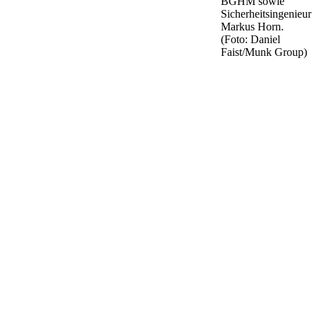
BGHM sowie
Sicherheitsingenieur
Markus Horn.
(Foto: Daniel
Faist/Munk Group)