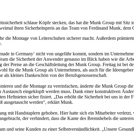
tssicherheit schlaue Köpfe stecken, das hat die Munk Group mit Sitz
weimal ihren Sicherheitspreis an das Team von Ferdinand Munk, dem 
lche die Montage von Leiterschuhen sicherer macht. Außerdem prämi
.
it made in Germany‘ nicht von ungefähr kommt, sondern im Unternehmen
eam die Sicherheit der Anwender genauso im Blick haben wie die Arbe
ung der Preise an die Geschäftsleitung der Munk Group. Freitag ist bei
wohl für die Munk Group als Unternehmen, als auch für die Ideengeber
ise als kleines Dankeschön von der Berufsgenossenschaft.
mieren und die Montage zu vereinfachen, änderte die Munk Group die 
en Austausch eingeklopft werden muss. Dank einer konstruktiven Ände
 Heftnieten sicher fixiert. „Das erhöht die Sicherheit bei uns in der 
ß ausgetauscht werden“, erklärt Munk.
g mit Handstaplern gehoben. Hier hatte sich ein Mitarbeiter verletzt
er angebracht, der verhindert, dass die Kante des Bremshebels die unter
Team und seine Kunden zu einer Selbstverständlichkeit. „Unsere Gesund