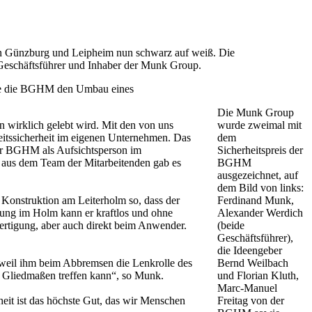
 in Günzburg und Leipheim nun schwarz auf weiß. Die
Geschäftsführer und Inhaber der Munk Group.
erte die BGHM den Umbau eines
Die Munk Group
 wirklich gelebt wird. Mit den von uns
wurde zweimal mit
itssicherheit im eigenen Unternehmen. Das
dem
 der BGHM als Aufsichtsperson im
Sicherheitspreis der
 aus dem Team der Mitarbeitenden gab es
BGHM
ausgezeichnet, auf
dem Bild von links:
Konstruktion am Leiterholm so, dass der
Ferdinand Munk,
rung im Holm kann er kraftlos und ohne
Alexander Werdich
Fertigung, aber auch direkt beim Anwender.
(beide
Geschäftsführer),
die Ideengeber
, weil ihm beim Abbremsen die Lenkrolle des
Bernd Weilbach
en Gliedmaßen treffen kann“, so Munk.
und Florian Kluth,
Marc-Manuel
heit ist das höchste Gut, das wir Menschen
Freitag von der