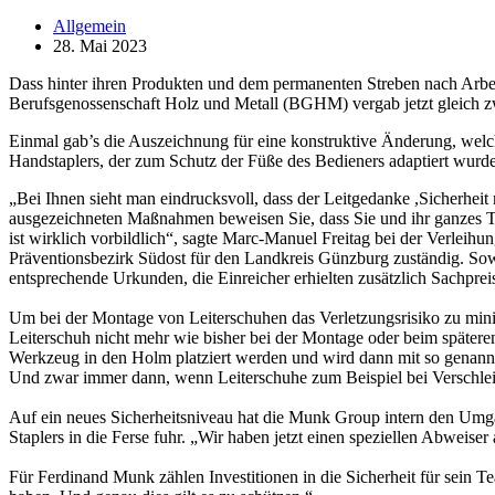
Allgemein
28. Mai 2023
Dass hinter ihren Produkten und dem permanenten Streben nach Arbei
Berufsgenossenschaft Holz und Metall (BGHM) vergab jetzt gleich z
Einmal gab’s die Auszeichnung für eine konstruktive Änderung, we
Handstaplers, der zum Schutz der Füße des Bedieners adaptiert wurde
„Bei Ihnen sieht man eindrucksvoll, dass der Leitgedanke ,Sicherhe
ausgezeichneten Maßnahmen beweisen Sie, dass Sie und ihr ganzes T
ist wirklich vorbildlich“, sagte Marc-Manuel Freitag bei der Verleih
Präventionsbezirk Südost für den Landkreis Günzburg zuständig. So
entsprechende Urkunden, die Einreicher erhielten zusätzlich Sachpre
Um bei der Montage von Leiterschuhen das Verletzungsrisiko zu mini
Leiterschuh nicht mehr wie bisher bei der Montage oder beim später
Werkzeug in den Holm platziert werden und wird dann mit so genannten
Und zwar immer dann, wenn Leiterschuhe zum Beispiel bei Verschlei
Auf ein neues Sicherheitsniveau hat die Munk Group intern den Umgan
Staplers in die Ferse fuhr. „Wir haben jetzt einen speziellen Abweis
Für Ferdinand Munk zählen Investitionen in die Sicherheit für sein 