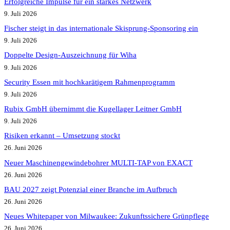
Erfolgreiche Impulse für ein starkes Netzwerk
9. Juli 2026
Fischer steigt in das internationale Skisprung-Sponsoring ein
9. Juli 2026
Doppelte Design-Auszeichnung für Wiha
9. Juli 2026
Security Essen mit hochkarätigem Rahmenprogramm
9. Juli 2026
Rubix GmbH übernimmt die Kugellager Leitner GmbH
9. Juli 2026
Risiken erkannt – Umsetzung stockt
26. Juni 2026
Neuer Maschinengewindebohrer MULTI-TAP von EXACT
26. Juni 2026
BAU 2027 zeigt Potenzial einer Branche im Aufbruch​
26. Juni 2026
Neues Whitepaper von Milwaukee: Zukunftssichere Grünpflege
26. Juni 2026