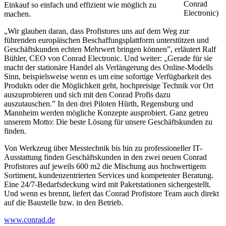
Conrad
Einkauf so einfach und effizient wie möglich zu
Electronic)
machen.
„Wir glauben daran, dass Profistores uns auf dem Weg zur
führenden europäischen Beschaffungsplattform unterstützen und
Geschäftskunden echten Mehrwert bringen können”, erläutert Ralf
Bühler, CEO von Conrad Electronic. Und weiter: „Gerade für sie
macht der stationäre Handel als Verlängerung des Online-Modells
Sinn, beispielsweise wenn es um eine sofortige Verfügbarkeit des
Produkts oder die Möglichkeit geht, hochpreisige Technik vor Ort
auszuprobieren und sich mit den Conrad Profis dazu
auszutauschen.” In den drei Piloten Hürth, Regensburg und
Mannheim werden mögliche Konzepte ausprobiert. Ganz getreu
unserem Motto: Die beste Lösung für unsere Geschäftskunden zu
finden.
Von Werkzeug über Messtechnik bis hin zu professioneller IT-
Ausstattung finden Geschäftskunden in den zwei neuen Conrad
Profistores auf jeweils 600 m2 die Mischung aus hochwertigem
Sortiment, kundenzentrierten Services und kompetenter Beratung.
Eine 24/7-Bedarfsdeckung wird mit Paketstationen sichergestellt.
Und wenn es brennt, liefert das Conrad Profistore Team auch direkt
auf die Baustelle bzw. in den Betrieb.
www.conrad.de