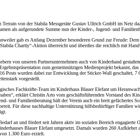
m Terrain von der Stabila Messgeräte Gustav Ullrich GmbH im Netz daz
kamen als aufgerundete Summe nun der Kinder-, Jugend- und Familienh
nweiler gab es Anfang Dezember besonderen Grund zur Freude: Dem s
abila Charity“-Aktion überreicht und überdies die reichlich mit Handw
klebern von unseren Partnerunternehmen auch von Kinderhand gestalte
Ergebnispräsentation zum gemeinnützigen Medienprojekt bekannt, das
 Posts wurden dabei zur Entwicklung der Sticker-Wall geschaltet, 7 
enstark vorgestellt.
gisches Fachkräfte-Team im Kinderhaus Blauer Elefant um Heranwachse
bt haben“, erklärt Christin Arto vom geschäftsführenden Vorstand des 
nd- und Familienberatung hält der Verein auch ein breit gefächertes S
bereit. Für diese nachhaltige Unterstützung hilfsbedürftiger Familien w
igt.
arf an und fördert seit Jahren aktiv im sozialen Bereich engagierte O
nderhauses Blauer Elefant umgesetzt. Damals wurden 260 Aufkleber a
on 1.300 Euro erzielt.