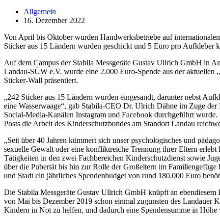
Allgemein
16. Dezember 2022
Von April bis Oktober wurden Handwerksbetriebe auf internationale
Sticker aus 15 Ländern wurden geschickt und 5 Euro pro Aufkleber 
Auf dem Campus der Stabila Messgeräte Gustav Ullrich GmbH in An
Landau-SÜW e.V. wurde eine 2.000 Euro-Spende aus der aktuellen „St
Sticker-Wall präsentiert.
„242 Sticker aus 15 Ländern wurden eingesandt, darunter nebst Auf
eine Wasserwaage“, gab Stabila-CEO Dr. Ulrich Dähne im Zuge der 
Social-Media-Kanälen Instagram und Facebook durchgeführt wurde. 16
Posts die Arbeit des Kinderschutzbundes am Standort Landau reichweit
„Seit über 40 Jahren kümmert sich unser psychologisches und pädago
sexuelle Gewalt oder eine konfliktreiche Trennung ihrer Eltern erle
Tätigkeiten in den zwei Fachbereichen Kinderschutzdienst sowie Juge
über die Pubertät bis hin zur Rolle der Großeltern im Familiengefüge 
und Stadt ein jährliches Spendenbudget von rund 180.000 Euro benöt
Die Stabila Messgeräte Gustav Ullrich GmbH knüpft an ebendiesem Bed
von Mai bis Dezember 2019 schon einmal zugunsten des Landauer Ki
Kindern in Not zu helfen, und dadurch eine Spendensumme in Höhe v