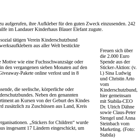
u aufgerufen, ihre Aufkleber für den guten Zweck einzusenden. 242
ilfe im Landauer Kinderhaus Blauer Elefant zugute.
ozial tätigen Verein Kinderschutzbund
erksaufklebern aus aller Welt bestückte
Freuen sich über
die 2.000 Euro
te Motive wie eine Fuchsschwanzsäge oder
Spende aus der
 in den vergangenen sieben Monaten auf den
Sticker-Aktion: (v.
Giveaway-Pakete online verlost und in 8
l.) Sina Ludwig
und Christin Arto
vom
nde, die seelische, körperliche oder
Kinderschutzbund,
Kinderschutzbundes. Neben den genannten
hier gemeinsam
ortiment an Kursen von der Geburt des Kindes
mit Stabila-CEO
ird zusätzlich zu Zuschüssen aus Land, Kreis
Dr. Ulrich Dähne
sowie Claus-Peter
Stengel und Anna
rganisationen. „Stickers for Children“ wurde
Steinbach vom
us insgesamt 17 Ländern eingeschickt, um
Marketing. (Foto:
Stabila)