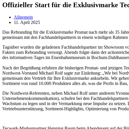
Offizieller Start für die Exklusivmarke T
Allgemein
11. April 2025
Das Rebranding für die Exklusivmarke Promat nach mehr als 35 Jahr
gemeinsam mit den Fachhandelspartnern in einem würdigen Rahmen h
Tagsüber wurden die geladenen Fachhandelspartner im Showroom von
Fakten zum Rebranding versorgt. Abends folgte dann der actionreic
des informativen Tages im Eisenbahnmuseum in Bochum-Dahlhausen
Nach der Begrüßung erfuhren die bisherigen Promat- und jetzigen Te
Nordwest-Vorstand Michael Rolf sagte zur Einleitung: „Wir bei Nor
gemeinsam den Vertrieb für Ihre Exklusivmarke ankurbeln. Wir gehen 
Sortiment von rund 10.000 Produkten alles ab, was die Profis in Ba
Die Nordwest-Referenten, neben Michael Rolf unter anderem Yvonne W
Unternehmenskommunikation), schufen bei den Fachhandelspartnern 
Wachstum zu legen und in der Vermarktung neue Impulse zu setzen. 
Vertriebsunterstützung, Sortiment-Highlights, Optimierung von Pro
Tecwerk-Markenpartner Henning Baum beim Abendevent auf der Büh