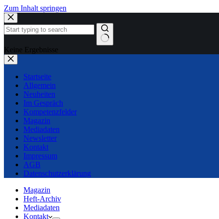
Zum Inhalt springen
Keine Ergebnisse
Startseite
Allgemein
Neuheiten
Im Gespräch
Kompetenzfelder
Magazin
Mediadaten
Newsletter
Kontakt
Impressum
AGB
Datenschutzerklärung
Magazin
Heft-Archiv
Mediadaten
Kontakt