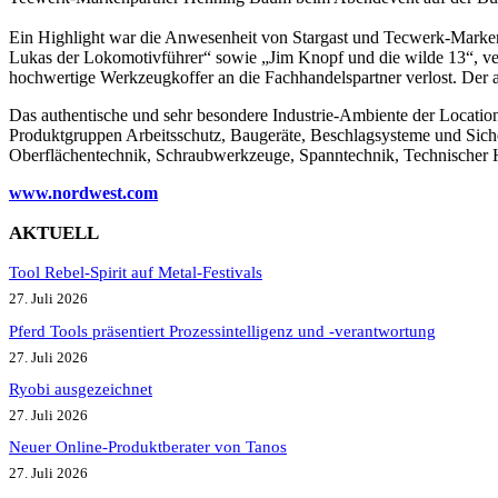
Ein Highlight war die Anwesenheit von Stargast und Tecwerk-Marken
Lukas der Lokomotivführer“ sowie „Jim Knopf und die wilde 13“, v
hochwertige Werkzeugkoffer an die Fachhandelspartner verlost. Der
Das authentische und sehr besondere Industrie-Ambiente der Locatio
Produktgruppen Arbeitsschutz, Baugeräte, Beschlagsysteme und Sich
Oberflächentechnik, Schraubwerkzeuge, Spanntechnik, Technischer H
www.nordwest.co
m
AKTUELL
Tool Rebel-Spirit auf Metal-Festivals
27. Juli 2026
Pferd Tools präsentiert Prozessintelligenz und -verantwortung
27. Juli 2026
Ryobi ausgezeichnet
27. Juli 2026
Neuer Online-Produktberater von Tanos
27. Juli 2026