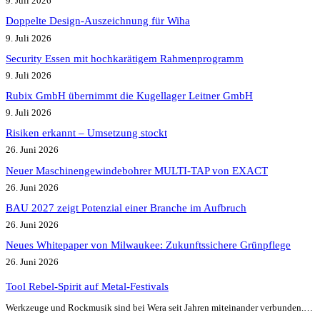
9. Juli 2026
Doppelte Design-Auszeichnung für Wiha
9. Juli 2026
Security Essen mit hochkarätigem Rahmenprogramm
9. Juli 2026
Rubix GmbH übernimmt die Kugellager Leitner GmbH
9. Juli 2026
Risiken erkannt – Umsetzung stockt
26. Juni 2026
Neuer Maschinengewindebohrer MULTI-TAP von EXACT
26. Juni 2026
BAU 2027 zeigt Potenzial einer Branche im Aufbruch​
26. Juni 2026
Neues Whitepaper von Milwaukee: Zukunftssichere Grünpflege
26. Juni 2026
Tool Rebel-Spirit auf Metal-Festivals
Werkzeuge und Rockmusik sind bei Wera seit Jahren miteinander verbunden.…