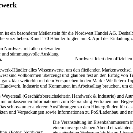
ecwerk
en ist ein besonderer Meilenstein für die Nordwest Handel AG. Desha
ervorzuheben. Rund 170 Händler folgten am 3. April der Einladung 
 Nordwest mit allen relevanten
he und stimmungsvolle Ausklang
Nordwest feiert den offizielle
.
cwerk-Händler alles Wissenswerte, um den fließenden Markenwechsel b
dwest sind vollkommen überzeugt und glauben fest an den Erfolg von 
ganz klar weiterhin mit dem Versprechen in den Markt: Wir liefern Top
u, Handwerk, Industrie und Kommunen im Arbeitsalltag brauchen, um e
eyerstall (Geschäftsbereichsleiterin Handwerk & Industrie) und Astri
mit umfassenden Informationen zum Rebranding Vertrauen und Begeist
Das schloss unter anderem Ausführungen zu den Hintergründen für das
dukten und Verpackungen sowie Informationen zu PoS/Ladenbau und nat
Die Veranstaltung im Eisenbahnmuseum in 
einem unvergesslichen Abend einzuläuten
ne. (Fotos: Nordwest)
eine attraktive Verlosung bis hin zu Livemu