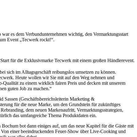
lb war es dem Verbundunternehmen wichtig, den Vermarktungsstart
zum Event „Tecwerk rockt!“.
n Start für die Exklusivmarke Tecwerk mit einem großen Händlerevent.
ei sich im Alltagsgeschäft reibungslos umsetzen zu können.
Tecwerk. Heute wollen wir Sie mit auf den Weg nehmen und
-Qualität zu einem wirklich fairen Preis und decken mit unserem
inen guten Job zu machen.“
d Sassen (Geschäftsbereichsleiterin Marketing &
erung für die neue Marke, um den Grundstein für zukünftiges
 Rebranding, dem neuen Markenaufritt, Vermarktungsstrategien,
ürlich das umfangreiche Thema Produktdaten ein.
Bochum bot dann einiges auf, um das neue Kapitel für die Gäste mit
: Von einer beeindruckenden Feuer-Show über Live-Cooking und
sik war alles dabei.