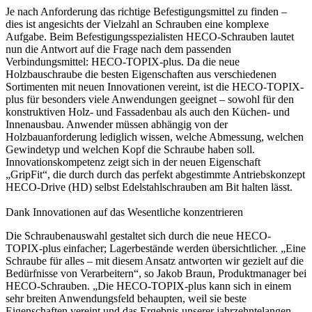
Je nach Anforderung das richtige Befestigungsmittel zu finden –
dies ist angesichts der Vielzahl an Schrauben eine komplexe
Aufgabe. Beim Befestigungsspezialisten HECO-Schrauben lautet
nun die Antwort auf die Frage nach dem passenden
Verbindungsmittel: HECO-TOPIX-plus. Da die neue
Holzbauschraube die besten Eigenschaften aus verschiedenen
Sortimenten mit neuen Innovationen vereint, ist die HECO-TOPIX-
plus für besonders viele Anwendungen geeignet – sowohl für den
konstruktiven Holz- und Fassadenbau als auch den Küchen- und
Innenausbau. Anwender müssen abhängig von der
Holzbauanforderung lediglich wissen, welche Abmessung, welchen
Gewindetyp und welchen Kopf die Schraube haben soll.
Innovationskompetenz zeigt sich in der neuen Eigenschaft
„GripFit“, die durch durch das perfekt abgestimmte Antriebskonzept
HECO-Drive (HD) selbst Edelstahlschrauben am Bit halten lässt.
Dank Innovationen auf das Wesentliche konzentrieren
Die Schraubenauswahl gestaltet sich durch die neue HECO-
TOPIX-plus einfacher; Lagerbestände werden übersichtlicher. „Eine
Schraube für alles – mit diesem Ansatz antworten wir gezielt auf die
Bedürfnisse von Verarbeitern“, so Jakob Braun, Produktmanager bei
HECO-Schrauben. „Die HECO-TOPIX-plus kann sich in einem
sehr breiten Anwendungsfeld behaupten, weil sie beste
Eigenschaften vereint und das Ergebnis unserer jahrzehntelangen