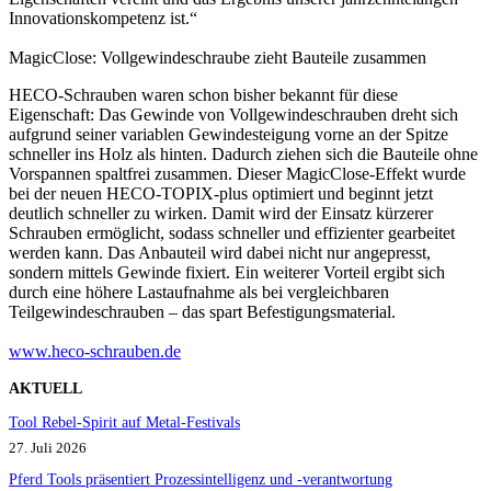
Innovationskompetenz ist.“
MagicClose: Vollgewindeschraube zieht Bauteile zusammen
HECO-Schrauben waren schon bisher bekannt für diese
Eigenschaft: Das Gewinde von Vollgewindeschrauben dreht sich
aufgrund seiner variablen Gewindesteigung vorne an der Spitze
schneller ins Holz als hinten. Dadurch ziehen sich die Bauteile ohne
Vorspannen spaltfrei zusammen. Dieser MagicClose-Effekt wurde
bei der neuen HECO-TOPIX-plus optimiert und beginnt jetzt
deutlich schneller zu wirken. Damit wird der Einsatz kürzerer
Schrauben ermöglicht, sodass schneller und effizienter gearbeitet
werden kann. Das Anbauteil wird dabei nicht nur angepresst,
sondern mittels Gewinde fixiert. Ein weiterer Vorteil ergibt sich
durch eine höhere Lastaufnahme als bei vergleichbaren
Teilgewindeschrauben – das spart Befestigungsmaterial.
www.heco-schrauben.de
AKTUELL
Tool Rebel-Spirit auf Metal-Festivals
27. Juli 2026
Pferd Tools präsentiert Prozessintelligenz und -verantwortung