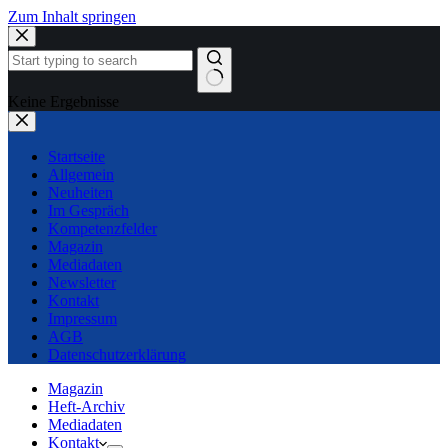
Zum Inhalt springen
Keine Ergebnisse
Startseite
Allgemein
Neuheiten
Im Gespräch
Kompetenzfelder
Magazin
Mediadaten
Newsletter
Kontakt
Impressum
AGB
Datenschutzerklärung
Magazin
Heft-Archiv
Mediadaten
Kontakt