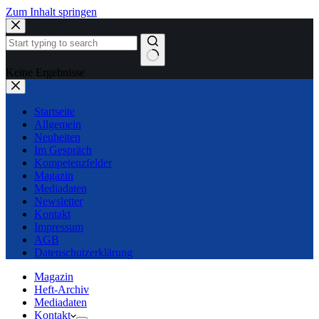
Zum Inhalt springen
Keine Ergebnisse
Startseite
Allgemein
Neuheiten
Im Gespräch
Kompetenzfelder
Magazin
Mediadaten
Newsletter
Kontakt
Impressum
AGB
Datenschutzerklärung
Magazin
Heft-Archiv
Mediadaten
Kontakt