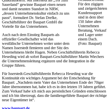
Quadratmetern. Mit Isserstedt als „Tor zum
Für den zügigen
Sauerland“ gewinne Baupart einen neuen
und zielgerichteten
und damit neunten Standort in NRW,
Kundensupport
„dessen Unternehmenskultur einfach zu uns
sind in dem über
passt“, formuliert Dr. Stefan Drefke,
150 Jahre alten
Geschäftsführer der Baupart GmbH die
Unternehmen
Vorteile für das Unternehmen.
Beratung, Verkauf
Auch nach dem Einstieg Bauparts als
und Lager unter
offizieller Gesellschafter wird das
einem Dach.
westfälische Unternehmen weiter unter dem
(Foto: Baupart)
Namen Isserstedt firmieren und der Sitz des
Unternehmens bleibt Hagen. Neben Geschäftsführerin Rebecca
Heseding wird ab sofort Baupart-Geschäftsführer Martin Wiechers
die Unternehmensleitung ergänzen und die Integration in die
Gruppe führen.
Für Isserstedt-Geschäftsführerin Rebecca Heseding war die
Kontinuität ein wichtiges Argument bei der Entscheidung für
Baupart: „Nachdem mein Vater das Unternehmen Ende der 70iger
Jahre übernommen hat, habe ich es in den letzten 19 Jahren geführt.
Zum Verkauf habe ich mich aus persönlichen Gründen entschlossen
und ich bin überzeugt, dass die familiengeführte Baupart der richtige
neue Eigentümer ist“.
www.baupart.de