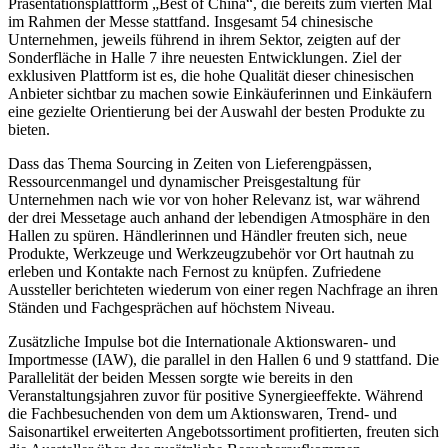
Präsentationsplattform „Best of China“, die bereits zum vierten Mal
im Rahmen der Messe stattfand. Insgesamt 54 chinesische
Unternehmen, jeweils führend in ihrem Sektor, zeigten auf der
Sonderfläche in Halle 7 ihre neuesten Entwicklungen. Ziel der
exklusiven Plattform ist es, die hohe Qualität dieser chinesischen
Anbieter sichtbar zu machen sowie Einkäuferinnen und Einkäufern
eine gezielte Orientierung bei der Auswahl der besten Produkte zu
bieten.
Dass das Thema Sourcing in Zeiten von Lieferengpässen,
Ressourcenmangel und dynamischer Preisgestaltung für
Unternehmen nach wie vor von hoher Relevanz ist, war während
der drei Messetage auch anhand der lebendigen Atmosphäre in den
Hallen zu spüren. Händlerinnen und Händler freuten sich, neue
Produkte, Werkzeuge und Werkzeugzubehör vor Ort hautnah zu
erleben und Kontakte nach Fernost zu knüpfen. Zufriedene
Aussteller berichteten wiederum von einer regen Nachfrage an ihren
Ständen und Fachgesprächen auf höchstem Niveau.
Zusätzliche Impulse bot die Internationale Aktionswaren- und
Importmesse (IAW), die parallel in den Hallen 6 und 9 stattfand. Die
Parallelität der beiden Messen sorgte wie bereits in den
Veranstaltungsjahren zuvor für positive Synergieeffekte. Während
die Fachbesuchenden von dem um Aktionswaren, Trend- und
Saisonartikel erweiterten Angebotssortiment profitierten, freuten sich