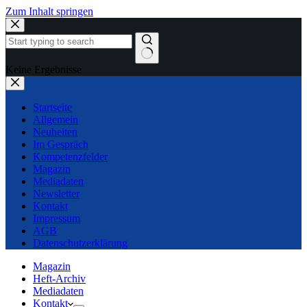
Zum Inhalt springen
Keine Ergebnisse
Startseite
Allgemein
Neuheiten
Im Gespräch
Kompetenzfelder
Magazin
Mediadaten
Newsletter
Kontakt
Impressum
AGB
Datenschutzerklärung
Magazin
Heft-Archiv
Mediadaten
Kontakt