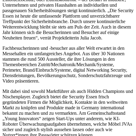
Unternehmen und privaten Haushalten an individuellen und
passgenauen Sicherheitslösungen steigt kontinuierlich. „Die Security
Essen ist heute die umfassende Plattform und unverzichtbarer
Treffpunkt der Sicherheitsbranche. Durch unsere kontinuierliche
Weiterentwicklung bleibt sie stets am Puls der Zeit. Auch in diesem
Jahr können sich die Besucherinnen und Besucher auf einige
Neuheiten freuen“, verrät Projektleiterin Julia Jacob.
Fachbesucherinnen und -besucher aus aller Welt erwartet in den
Messehallen ein umfangreiches Angebot. Aus über 30 Nationen
stammen die rund 500 Aussteller, die ihre Lösungen in den
Themenbereichen Zutritt/Mechatronik/Mechanik/Systeme,
Perimeter, Brand/Einbruch/Systeme, digital Networking Security,
Dienstleistungen, Bevölkerungsschutz, Sonderschutzfahrzeuge und
Video präsentieren.
Mit dabei sind sowohl Marktführer als auch Hidden Champions und
Nischenplayer. Zugleich bietet die Security Essen frisch
gegründeten Firmen die Möglichkeit, Kontakte in den weltweiten
Markt zu knüpfen und Produkte made in Germany international
bekannt zu machen und zu vermarkten. Am Gemeinschaftsstand
„Young Innovators“ zeigen Start-Ups unter anderem, wie KI-
Roboter Überwachungsaufgaben übernehmen, welche Möbel JVAs
sicher und zugleich stylish aussehen lassen oder auch wie
Nutzer*innen ihre Passwörter schützen können.