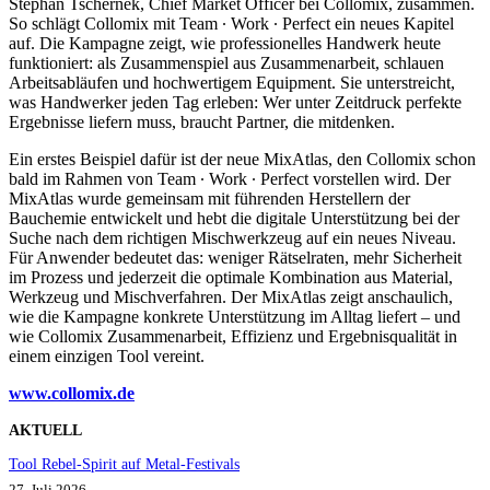
Stephan Tschernek, Chief Market Officer bei Collomix, zusammen.
So schlägt Collomix mit Team ∙ Work ∙ Perfect ein neues Kapitel
auf. Die Kampagne zeigt, wie professionelles Handwerk heute
funktioniert: als Zusammenspiel aus Zusammenarbeit, schlauen
Arbeitsabläufen und hochwertigem Equipment. Sie unterstreicht,
was Handwerker jeden Tag erleben: Wer unter Zeitdruck perfekte
Ergebnisse liefern muss, braucht Partner, die mitdenken.
Ein erstes Beispiel dafür ist der neue MixAtlas, den Collomix schon
bald im Rahmen von Team ∙ Work ∙ Perfect vorstellen wird. Der
MixAtlas wurde gemeinsam mit führenden Herstellern der
Bauchemie entwickelt und hebt die digitale Unterstützung bei der
Suche nach dem richtigen Mischwerkzeug auf ein neues Niveau.
Für Anwender bedeutet das: weniger Rätselraten, mehr Sicherheit
im Prozess und jederzeit die optimale Kombination aus Material,
Werkzeug und Mischverfahren. Der MixAtlas zeigt anschaulich,
wie die Kampagne konkrete Unterstützung im Alltag liefert – und
wie Collomix Zusammenarbeit, Effizienz und Ergebnisqualität in
einem einzigen Tool vereint.
www.collomix.d
e
AKTUELL
Tool Rebel-Spirit auf Metal-Festivals
27. Juli 2026