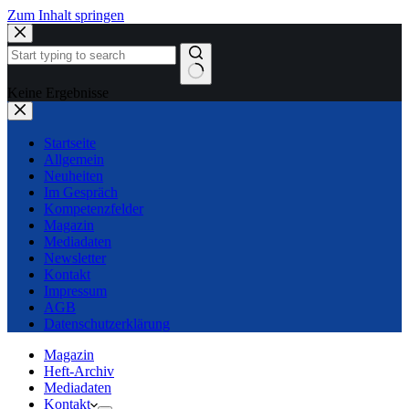
Zum Inhalt springen
Keine Ergebnisse
Startseite
Allgemein
Neuheiten
Im Gespräch
Kompetenzfelder
Magazin
Mediadaten
Newsletter
Kontakt
Impressum
AGB
Datenschutzerklärung
Magazin
Heft-Archiv
Mediadaten
Kontakt