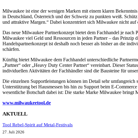
Milwaukee ist eine der wenigen Marken mit einem klaren Bekenntnis z
in Deutschland, Österreich und der Schweiz zu punkten weiß. Schütz b
und attraktive Margen.“ Dabei konzentriert sich Milwaukee nicht auf
Das neue Milwaukee Partnerkonzept bietet dem Fachhandel je nach Part
Milwaukee viel Geld und Ressourcen in jeden Partner – das Prinzip da
Handelspartnerkonzept ist deshalb noch besser als bisher an die indi
schärfen.
Künftig bietet Milwaukee dem Fachhandel unterschiedliche Partnermod
„Partner“ oder „Heavy Duty Center Partner“ vereinbart. Dieser Status 
individuellen Aktivitäten der Fachhändler sind die Bausteine für uns
Die einzelnen Supportleistungen können im Detail sehr umfangreich 
Unterstützung bei Hausmessen bis hin zu Support beim E-Commerce u
wesentliche Botschaft dabei ist: Die starke Marke Milwaukee bringt 
www.milwaukeetool.de
AKTUELL
Tool Rebel-Spirit auf Metal-Festivals
27. Juli 2026