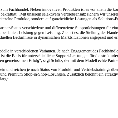
um Fachhandel. Neben innovativen Produkten ist es vor allem die konse
ekräftigt: „Mit unserem selektivem Vertriebsansatz sichern wir unseren
 einzelne Produkte, sondern auf ganzheitliche Lösungen als Solutions
ner-Status verschiedene und differenzierte Supportleistungen für eine 
bei lautet: Leistung gegen Leistung. Ziel ist es, die Stellung der Han
viduellen Bedürfnisse in dynamischen Marktsituationen angepasst und er
elle in verschiedenen Varianten. Je nach Engagement des Fachhändlers 
ist die Basis für unterschiedliche Support-Leistungen für die struktur
eren gemeinsamen Erfolg“, sagt Schütz, der mit dem Modell echte Partne
sein und reichen je nach Status von Produkt- und Vertriebstrainings ü
nd Premium Shop-in-Shop-Lösungen. Zusätzlich belohnt ein attraktives
Marge.