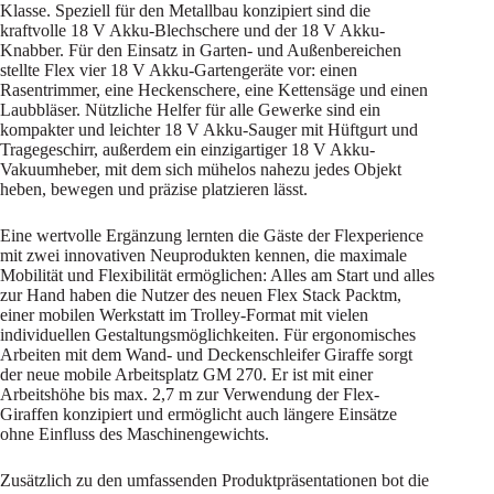
Klasse. Speziell für den Metallbau konzipiert sind die
kraftvolle 18 V Akku-Blechschere und der 18 V Akku-
Knabber. Für den Einsatz in Garten- und Außenbereichen
stellte Flex vier 18 V Akku-Gartengeräte vor: einen
Rasentrimmer, eine Heckenschere, eine Kettensäge und einen
Laubbläser. Nützliche Helfer für alle Gewerke sind ein
kompakter und leichter 18 V Akku-Sauger mit Hüftgurt und
Tragegeschirr, außerdem ein einzigartiger 18 V Akku-
Vakuumheber, mit dem sich mühelos nahezu jedes Objekt
heben, bewegen und präzise platzieren lässt.
Eine wertvolle Ergänzung lernten die Gäste der Flexperience
mit zwei innovativen Neuprodukten kennen, die maximale
Mobilität und Flexibilität ermöglichen: Alles am Start und alles
zur Hand haben die Nutzer des neuen Flex Stack Packtm,
einer mobilen Werkstatt im Trolley-Format mit vielen
individuellen Gestaltungsmöglichkeiten. Für ergonomisches
Arbeiten mit dem Wand- und Deckenschleifer Giraffe sorgt
der neue mobile Arbeitsplatz GM 270. Er ist mit einer
Arbeitshöhe bis max. 2,7 m zur Verwendung der Flex-
Giraffen konzipiert und ermöglicht auch längere Einsätze
ohne Einfluss des Maschinengewichts.
Zusätzlich zu den umfassenden Produktpräsentationen bot die