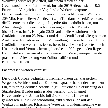
Werkzeughersteller geklettert, mit einem Anteil an der
Gesamtausfuhr von 5,2 Prozent. Im Jahr 2019 stiegen sie um 9,5
Prozent im Vergleich zum Vorjahr die Werkzeugexporte
Deutschlands nach Großbritannien und erreichten einen Wert von
209 Mio. Euro. Dieser Anstieg ist zum Teil damit zu erklären, dass
die Unternehmen die dortigen Lagerbestände erhöht haben, um
Abwicklungsprobleme nach einem ungeordneten Brexit zu
überbrücken. Im 1. Halbjahr 2020 sanken die Ausfuhren nach
Großbritannien um 23 Prozent und damit deutlicher als die gesamten
Ausfuhren. Nachdem sich die Verhandlungen zwischen der EU und
Großbritannien weiter hinziehen, herrscht auf vielen Gebieten noch
Unklarheit und Verunsicherung über die ab 2021 geltenden Regeln.
Befürchtet werden vor allem Probleme und Verzögerungen bei der
praktischen Abwicklung von Zollformalitäten und
Einfuhrkontrollen.
Fachmessen werden vermisst
Die durch Corona bedingten Einschränkungen der klassischen
Wege des Vertriebs und der Kundenansprache haben den Trend zur
Digitalisierung deutlich beschleunigt. Laut einer Untersuchung des
Statistischen Bundesamtes ist der Versand- und Internet-
Einzelhandel von Januar bis Juli 2020 um ca. 21 Prozent
gewachsen. Diese Größenordnung trifft sicher auch auf den
Werkzeughandel zu. Klassische Wege der Kundenansprache wie