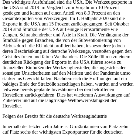
Das wichtigste Ausfuhrland sind die USA. Die Werkzeugexporte in
die USA sind 2019 im Vergleich zum Vorjahr um 10 Prozent
gestiegen und kamen auf einen Anteil von 8,9 Prozent an den
Gesamtexporten von Werkzeugen. Im 1. Halbjahr 2020 sind die
Exporte in die USA um 15 Prozent zurückgegangen. Seit Oktober
2019 sind Strafzölle der USA auf einige Kernsortimente wie
Zangen, Schraubendreher und Äxte in Kraft. Die Verhängung der
Strafzölle gegen Branchen, die von der Subventionierung von
Airbus durch die EU nicht profitiert haben, insbesondere jedoch
deren Beschränkung auf deutsche Werkzeuge, verstoßen gegen den
Geist des freien und fairen Welthandels. Die Zölle führen zu einem
deutlichen Rückgang der Exporte in die USA führen sowie zu
finanziellen Einbußen der Werkzeughersteller, die angesichts der
sonstigen Unsicherheiten auf den Märkten und der Pandemie umso
stärker ins Gewicht fallen. Nachdem sich die Hoffnungen auf ein
baldiges Ende der Strafzölle zerschlagen haben, wurden und werden
teilweise bereits geplante Investitionen bei den betroffenen
Herstellern zurückgefahren. Dies hat wiederum Auswirkungen auf
Zulieferer und auf die langfristige Wettbewerbsfähigkeit der
Hersteller.
Folgen des Brexits für die deutsche Werkzeugindustrie
Innerhalb der letzten zehn Jahre ist Großbritannien von Platz zehn
auf Platz sechs der wichtigsten Exportpartner für die deutschen