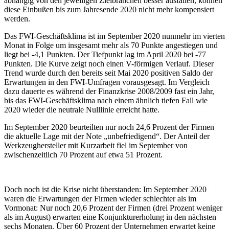
abhängig von den jeweiligen Zielbranchen besser ausfallen, können
diese Einbußen bis zum Jahresende 2020 nicht mehr kompensiert
werden.
Das FWI-Geschäftsklima ist im September 2020 nunmehr im vierten
Monat in Folge um insgesamt mehr als 70 Punkte angestiegen und
liegt bei -4,1 Punkten. Der Tiefpunkt lag im April 2020 bei -77
Punkten. Die Kurve zeigt noch einen V-förmigen Verlauf. Dieser
Trend wurde durch den bereits seit Mai 2020 positiven Saldo der
Erwartungen in den FWI-Umfragen vorausgesagt. Im Vergleich
dazu dauerte es während der Finanzkrise 2008/2009 fast ein Jahr,
bis das FWI-Geschäftsklima nach einem ähnlich tiefen Fall wie
2020 wieder die neutrale Nulllinie erreicht hatte.
Im September 2020 beurteilten nur noch 24,6 Prozent der Firmen
die aktuelle Lage mit der Note „unbefriedigend“. Der Anteil der
Werkzeughersteller mit Kurzarbeit fiel im September von
zwischenzeitlich 70 Prozent auf etwa 51 Prozent.
Doch noch ist die Krise nicht überstanden: Im September 2020
waren die Erwartungen der Firmen wieder schlechter als im
Vormonat: Nur noch 20,6 Prozent der Firmen (drei Prozent weniger
als im August) erwarten eine Konjunkturerholung in den nächsten
sechs Monaten. Über 60 Prozent der Unternehmen erwartet keine