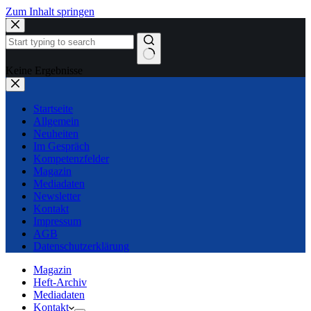
Zum Inhalt springen
Keine Ergebnisse
Startseite
Allgemein
Neuheiten
Im Gespräch
Kompetenzfelder
Magazin
Mediadaten
Newsletter
Kontakt
Impressum
AGB
Datenschutzerklärung
Magazin
Heft-Archiv
Mediadaten
Kontakt