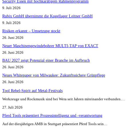
Security Essen mit hochkarätigem Rahmenprogramm
9. Juli 2026
Rubix GmbH übernimmt die Kugellager Leitner GmbH
9. Juli 2026
Risiken erkannt – Umsetzung stockt
26. Juni 2026
Neuer Maschinengewindebohrer MULTI-TAP von EXACT
26. Juni 2026
BAU 2027 zeigt Potenzial einer Branche im Aufbruch​
26. Juni 2026
Neues Whitepaper von Milwaukee: Zukunftssichere Grünpflege
26. Juni 2026
Tool Rebel-Spirit auf Metal-Festivals
Werkzeuge und Rockmusik sind bei Wera seit Jahren miteinander verbunden.…
27. Juli 2026
Pferd Tools präsentiert Prozessintelligenz und -verantwortung
Auf der diesjährigen AMB in Stuttgart präsentiert Pferd Tools sein…