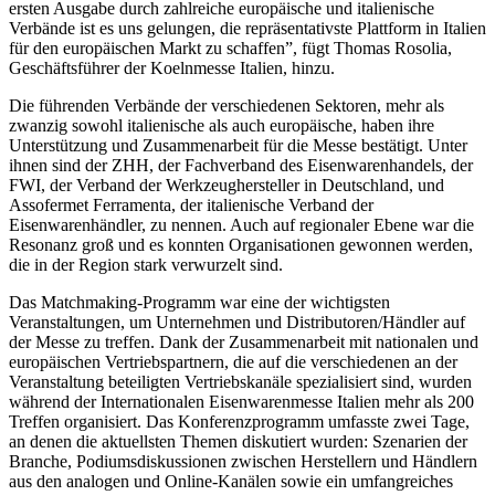
ersten Ausgabe durch zahlreiche europäische und italienische
Verbände ist es uns gelungen, die repräsentativste Plattform in Italien
für den europäischen Markt zu schaffen”, fügt Thomas Rosolia,
Geschäftsführer der Koelnmesse Italien, hinzu.
Die führenden Verbände der verschiedenen Sektoren, mehr als
zwanzig sowohl italienische als auch europäische, haben ihre
Unterstützung und Zusammenarbeit für die Messe bestätigt. Unter
ihnen sind der ZHH, der Fachverband des Eisenwarenhandels, der
FWI, der Verband der Werkzeughersteller in Deutschland, und
Assofermet Ferramenta, der italienische Verband der
Eisenwarenhändler, zu nennen. Auch auf regionaler Ebene war die
Resonanz groß und es konnten Organisationen gewonnen werden,
die in der Region stark verwurzelt sind.
Das Matchmaking-Programm war eine der wichtigsten
Veranstaltungen, um Unternehmen und Distributoren/Händler auf
der Messe zu treffen. Dank der Zusammenarbeit mit nationalen und
europäischen Vertriebspartnern, die auf die verschiedenen an der
Veranstaltung beteiligten Vertriebskanäle spezialisiert sind, wurden
während der Internationalen Eisenwarenmesse Italien mehr als 200
Treffen organisiert. Das Konferenzprogramm umfasste zwei Tage,
an denen die aktuellsten Themen diskutiert wurden: Szenarien der
Branche, Podiumsdiskussionen zwischen Herstellern und Händlern
aus den analogen und Online-Kanälen sowie ein umfangreiches