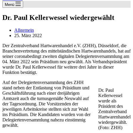
Menü
Dr. Paul Kellerwessel wiedergewählt
Allgemein
25. März 2022
Der Zentralverband Hartwarenhandel e.V. (ZHH), Düsseldorf, die
Branchenvertretung des mittelständischen Hartwarenhandels, hat auf
seiner coronabedingt zweiten digitalen Delegiertenversammlung am
04. März 2022 sein Präsidium neu gewählt. Als Verbandspräsident
wurde Dr. Paul Kellerwessel für weitere drei Jahre in dieser
Funktion bestätigt.
Auf der Delegiertenversammlung des ZHH
stand neben der Entlastung von Präsidium und
Dr. Paul
Geschäftsführung nach einer dreijährigen
Kellerwessel
Amtszeit auch die turnusgemäße Neuwahl auf
wurde als
der Tagesordnung. Die Vorsitzenden der
Präsident des
jeweiligen Arbeitskreise stellten sich zur Wahl
Zentralverband
ins Präsidium. Die Kandidaten wurden von der
Hartwarenhandel
Delegiertenversammlung nahezu einstimmig
wiedergewählt.
gewählt.
(Foto: ZHH)