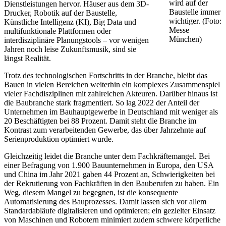
wird auf der
Dienstleistungen hervor. Häuser aus dem 3D-
Baustelle immer
Drucker, Robotik auf der Baustelle,
wichtiger. (Foto:
Künstliche Intelligenz (KI), Big Data und
Messe
multifunktionale Plattformen oder
München)
interdisziplinäre Planungstools – vor wenigen
Jahren noch leise Zukunftsmusik, sind sie
längst Realität.
Trotz des technologischen Fortschritts in der Branche, bleibt das
Bauen in vielen Bereichen weiterhin ein komplexes Zusammenspiel
vieler Fachdisziplinen mit zahlreichen Akteuren. Darüber hinaus ist
die Baubranche stark fragmentiert. So lag 2022 der Anteil der
Unternehmen im Bauhauptgewerbe in Deutschland mit weniger als
20 Beschäftigten bei 88 Prozent. Damit steht die Branche im
Kontrast zum verarbeitenden Gewerbe, das über Jahrzehnte auf
Serienproduktion optimiert wurde.
Gleichzeitig leidet die Branche unter dem Fachkräftemangel. Bei
einer Befragung von 1.900 Bauunternehmen in Europa, den USA
und China im Jahr 2021 gaben 44 Prozent an, Schwierigkeiten bei
der Rekrutierung von Fachkräften in den Bauberufen zu haben. Ein
Weg, diesem Mangel zu begegnen, ist die konsequente
Automatisierung des Bauprozesses. Damit lassen sich vor allem
Standardabläufe digitalisieren und optimieren; ein gezielter Einsatz
von Maschinen und Robotern minimiert zudem schwere körperliche