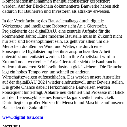
Kompensationsmaßnahmen manipulationssicher gespeichert
werden. Auf der Blockchain dokumentierte Bauwerke haben sich
dadurch für Bauherren und Investoren als attraktiv erwiesen.
In der Vereinfachung des Baustellenalltags durch digitale
Werkzeuge und intelligente Roboter sieht Anja Gierstorfer,
Projektleiterin der digitalBAU, eine zentrale Aufgabe für die
kommenden Jahre: „Eine moderne Baustelle muss in Zukunft nicht
nur zeit- und kostenoptimiert sein. Es geht vor allem um die
Menschen draußen bei Wind und Wetter, die durch eine
konsequente Digitalisierung bei ihrer anspruchsvollen Arbeit
unterstützt und entlastet werden. Denn ihre Arbeitskraft wird in
Zukunft noch wertvoller.“ Anja Gierstorfer sieht die Baubranche
zudem mit anderen Schlüsselindustrien gleichziehen: „Die Branche
legt ein hohes Tempo vor, um schnell zu anderen
Wirtschaftszweigen aufzuschließen. Das werden unsere Aussteller
auf der digitalBAU 2024 wieder eindrucksvoll unter Beweis stellen.
Die große Chance dabei: Herkömmliche Bauweisen werden
konsequent hinterfragt, Abläufe neu definiert und Prozesse mit Blick
auf den Lebenszyklus eines Bauwerks ganzheitlich entwickelt.
Darin liegt ein großer Nutzen für Mensch und Maschine auf unseren
Baustellen der Zukunft!“
www.digital-bau.co
m
AKTUELL