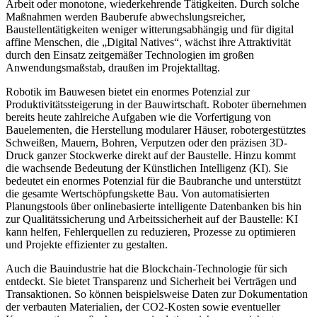
Arbeit oder monotone, wiederkehrende Tätigkeiten. Durch solche
Maßnahmen werden Bauberufe abwechslungsreicher,
Baustellentätigkeiten weniger witterungsabhängig und für digital
affine Menschen, die „Digital Natives“, wächst ihre Attraktivität
durch den Einsatz zeitgemäßer Technologien im großen
Anwendungsmaßstab, draußen im Projektalltag.
Robotik im Bauwesen bietet ein enormes Potenzial zur
Produktivitätssteigerung in der Bauwirtschaft. Roboter übernehmen
bereits heute zahlreiche Aufgaben wie die Vorfertigung von
Bauelementen, die Herstellung modularer Häuser, robotergestütztes
Schweißen, Mauern, Bohren, Verputzen oder den präzisen 3D-
Druck ganzer Stockwerke direkt auf der Baustelle. Hinzu kommt
die wachsende Bedeutung der Künstlichen Intelligenz (KI). Sie
bedeutet ein enormes Potenzial für die Baubranche und unterstützt
die gesamte Wertschöpfungskette Bau. Von automatisierten
Planungstools über onlinebasierte intelligente Datenbanken bis hin
zur Qualitätssicherung und Arbeitssicherheit auf der Baustelle: KI
kann helfen, Fehlerquellen zu reduzieren, Prozesse zu optimieren
und Projekte effizienter zu gestalten.
Auch die Bauindustrie hat die Blockchain-Technologie für sich
entdeckt. Sie bietet Transparenz und Sicherheit bei Verträgen und
Transaktionen. So können beispielsweise Daten zur Dokumentation
der verbauten Materialien, der CO2-Kosten sowie eventueller