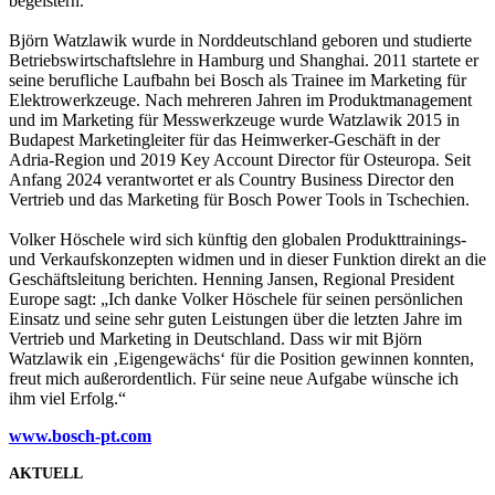
begeistern.“
Björn Watzlawik wurde in Norddeutschland geboren und studierte
Betriebswirtschaftslehre in Hamburg und Shanghai. 2011 startete er
seine berufliche Laufbahn bei Bosch als Trainee im Marketing für
Elektrowerkzeuge. Nach mehreren Jahren im Produktmanagement
und im Marketing für Messwerkzeuge wurde Watzlawik 2015 in
Budapest Marketingleiter für das Heimwerker-Geschäft in der
Adria-Region und 2019 Key Account Director für Osteuropa. Seit
Anfang 2024 verantwortet er als Country Business Director den
Vertrieb und das Marketing für Bosch Power Tools in Tschechien.
Volker Höschele wird sich künftig den globalen Produkttrainings-
und Verkaufskonzepten widmen und in dieser Funktion direkt an die
Geschäftsleitung berichten. Henning Jansen, Regional President
Europe sagt: „Ich danke Volker Höschele für seinen persönlichen
Einsatz und seine sehr guten Leistungen über die letzten Jahre im
Vertrieb und Marketing in Deutschland. Dass wir mit Björn
Watzlawik ein ‚Eigengewächs‘ für die Position gewinnen konnten,
freut mich außerordentlich. Für seine neue Aufgabe wünsche ich
ihm viel Erfolg.“
www.bosch-pt.co
m
AKTUELL