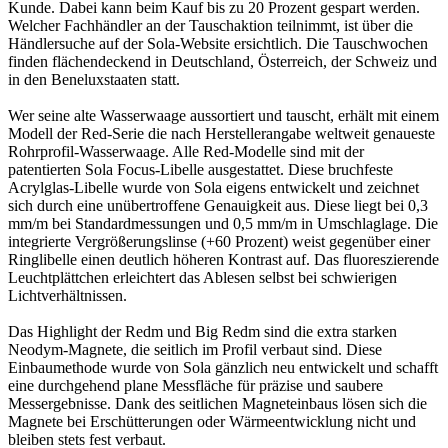
Kunde. Dabei kann beim Kauf bis zu 20 Prozent gespart werden.
Welcher Fachhändler an der Tauschaktion teilnimmt, ist über die
Händlersuche auf der Sola-Website ersichtlich. Die Tauschwochen
finden flächendeckend in Deutschland, Österreich, der Schweiz und
in den Beneluxstaaten statt.
Wer seine alte Wasserwaage aussortiert und tauscht, erhält mit einem
Modell der Red-Serie die nach Herstellerangabe weltweit genaueste
Rohrprofil-Wasserwaage. Alle Red-Modelle sind mit der
patentierten Sola Focus-Libelle ausgestattet. Diese bruchfeste
Acrylglas-Libelle wurde von Sola eigens entwickelt und zeichnet
sich durch eine unübertroffene Genauigkeit aus. Diese liegt bei 0,3
mm/m bei Standardmessungen und 0,5 mm/m in Umschlaglage. Die
integrierte Vergrößerungslinse (+60 Prozent) weist gegenüber einer
Ringlibelle einen deutlich höheren Kontrast auf. Das fluoreszierende
Leuchtplättchen erleichtert das Ablesen selbst bei schwierigen
Lichtverhältnissen.
Das Highlight der Redm und Big Redm sind die extra starken
Neodym-Magnete, die seitlich im Profil verbaut sind. Diese
Einbaumethode wurde von Sola gänzlich neu entwickelt und schafft
eine durchgehend plane Messfläche für präzise und saubere
Messergebnisse. Dank des seitlichen Magneteinbaus lösen sich die
Magnete bei Erschütterungen oder Wärmeentwicklung nicht und
bleiben stets fest verbaut.